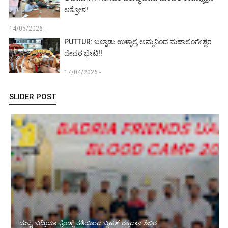
ಆಕ್ರೋಶ!
14/05/2026 -
PUTTUR: ಬಲ್ನಾಡು ಉಳ್ಳಾಲ್ತಿ ಅಮ್ಮನಿಂದ ಮಹಾಲಿಂಗೇಶ್ವರ
ದೇವರ ಭೇಟಿ!!
17/04/2026 -
SLIDER POST
ದುಬೈ: ಬದ್ರಿಯಾ ಫ್ರೆಂಡ್ಸ್ ವತಿಯಿಂದ ಬೃಹತ್ ರಕ್ತದಾನ ಶಿಬಿರ