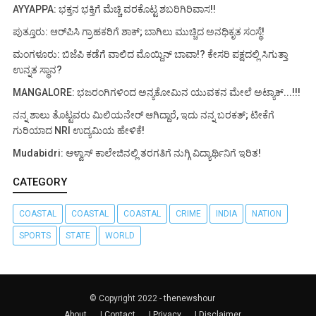
AYYAPPA: ಭಕ್ತನ ಭಕ್ತಿಗೆ ಮೆಚ್ಚಿ ವರಕೊಟ್ಟ ಶಬರಿಗಿರಿವಾಸ!!
ಪುತ್ತೂರು: ಆರ್‌ಪಿಸಿ ಗ್ರಾಹಕರಿಗೆ ಶಾಕ್; ಬಾಗಿಲು ಮುಚ್ಚಿದ ಅನಧಿಕೃತ ಸಂಸ್ಥೆ!
ಮಂಗಳೂರು: ಬಿಜೆಪಿ ಕಡೆಗೆ ವಾಲಿದ ಮೊಯ್ದಿನ್ ಬಾವಾ!? ಕೇಸರಿ ಪಕ್ಷದಲ್ಲಿ ಸಿಗುತ್ತಾ
ಉನ್ನತ ಸ್ಥಾನ?
MANGALORE: ಭಜರಂಗಿಗಳಿಂದ ಅನ್ಯಕೋಮಿನ ಯುವಕನ ಮೇಲೆ ಅಟ್ಯಾಕ್...!!!
ನನ್ನ ಶಾಲು ತೊಟ್ಟವರು ಮಿಲಿಯನೇರ್ ಆಗಿದ್ದಾರೆ, ಇದು ನನ್ನ ಬರಕತ್; ಟೀಕೆಗೆ
ಗುರಿಯಾದ NRI ಉದ್ಯಮಿಯ ಹೇಳಿಕೆ!
Mudabidri: ಆಳ್ವಾಸ್ ಕಾಲೇಜಿನಲ್ಲಿ ತರಗತಿಗೆ ನುಗ್ಗಿ ವಿದ್ಯಾರ್ಥಿನಿಗೆ ಇರಿತ!
CATEGORY
COASTAL
COASTAL
COASTAL
CRIME
INDIA
NATION
SPORTS
STATE
WORLD
© Copyright 2022 -
thenewshour
About
|
Contact
|
Privacy
|
Disclaimer