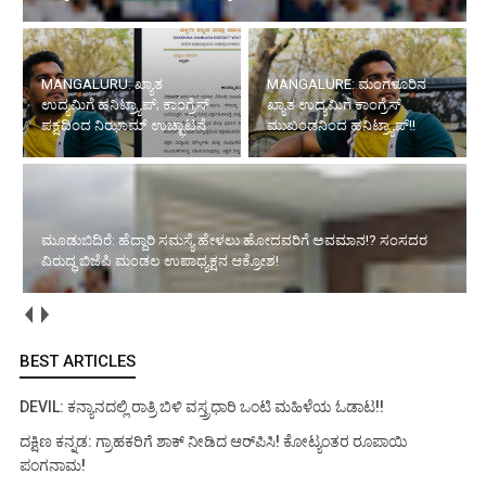
MANGALURU: ಖ್ಯಾತ
MANGALURE: ಮಂಗಳೂರಿನ
ಉದ್ಯಮಿಗೆ ಹನಿಟ್ರ್ಯಾಪ್; ಕಾಂಗ್ರೆಸ್
ಖ್ಯಾತ ಉದ್ಯಮಿಗೆ ಕಾಂಗ್ರೆಸ್
ಪಕ್ಷದಿಂದ ನಿಝಾಮ್ ಉಚ್ಛಾಟನೆ
ಮುಖಂಡನಿಂದ ಹನಿಟ್ರ್ಯಾಪ್!!
ಮೂಡುಬಿದಿರೆ: ಹೆದ್ದಾರಿ ಸಮಸ್ಯೆ ಹೇಳಲು ಹೋದವರಿಗೆ ಅವಮಾನ!? ಸಂಸದರ
ವಿರುದ್ಧ ಬಿಜೆಪಿ ಮಂಡಲ ಉಪಾಧ್ಯಕ್ಷನ ಆಕ್ರೋಶ!
BEST ARTICLES
DEVIL: ಕನ್ಯಾನದಲ್ಲಿ ರಾತ್ರಿ ಬಿಳಿ ವಸ್ತ್ರಧಾರಿ ಒಂಟಿ ಮಹಿಳೆಯ ಓಡಾಟ!!
ದಕ್ಷಿಣ ಕನ್ನಡ: ಗ್ರಾಹಕರಿಗೆ ಶಾಕ್ ನೀಡಿದ ಆರ್‌ಪಿಸಿ! ಕೋಟ್ಯಂತರ ರೂಪಾಯಿ
ಪಂಗನಾಮ!