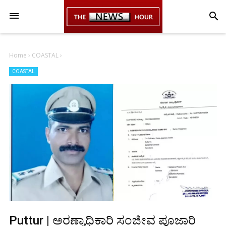
-->
search
Home
›
COASTAL
›
COASTAL
Puttur | ಅರಣ್ಯಾಧಿಕಾರಿ ಸಂಜೀವ ಪೂಜಾರಿ