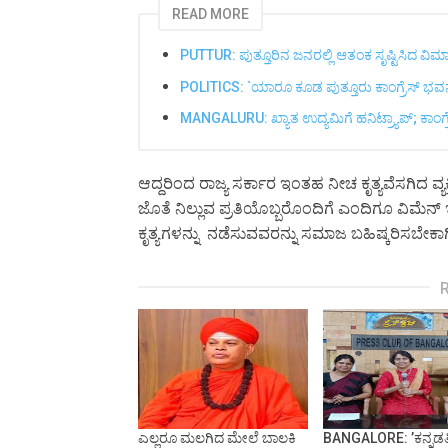
READ MORE
PUTTUR: ಪುತ್ತೂರಿನ ಜನರಲ್ಲಿ ಆತಂಕ ಸೃಷ್ಟಿಸಿದ ವಿಮ
POLITICS: `ಯಾರೂ ಕೂಡ ಪುತ್ತೂರು ಕಾಂಗ್ರೆಸ್ ಭವನ
MANGALURU: ಖ್ಯಾತ ಉದ್ಯಮಿಗೆ ಹನಿಟ್ರ್ಯಾಪ್; ಕಾಂಗ್
ಆದ್ದರಿಂದ ರಾಜ್ಯ ಸರ್ಕಾರ ಇಂತಹ ನೀಚ ಕೃತ್ಯವೆಸಗಿದ ವ್
ಜೊತೆ ನಿಲ್ಲುವ ಪ್ರತಿಯೊಬ್ಬರೊಂದಿಗೆ ಎಂದಿಗೂ ವಿಮೆನ
ಕೃತ್ಯಗಳನ್ನು ನಡೆಸುವವರನ್ನು ಸಮಾಜ ಬಹಿಷ್ಕರಿಸಬೇಕಾಗ
ಎಲ್ಲರೂ ಮಲಗಿದ ಮೇಲೆ ಬಾಲಕಿ
BANGALORE: ʼಕನ್ನಡತ