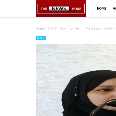
-->
HOME
ಕ
Home
›
STATE
›
Gowri Lankesh | ಗೌರಿ ಹತ್ಯೆ ಆರೋಪಿಗಳಿಗೆ ಸ
STATE