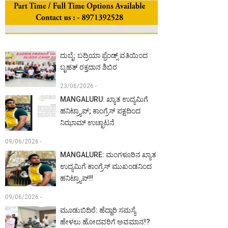
ದುಬೈ: ಬದ್ರಿಯಾ ಫ್ರೆಂಡ್ಸ್ ವತಿಯಿಂದ
ಬೃಹತ್ ರಕ್ತದಾನ ಶಿಬಿರ
23/06/2026 -
MANGALURU: ಖ್ಯಾತ ಉದ್ಯಮಿಗೆ
ಹನಿಟ್ರ್ಯಾಪ್; ಕಾಂಗ್ರೆಸ್ ಪಕ್ಷದಿಂದ
ನಿಝಾಮ್ ಉಚ್ಛಾಟನೆ
09/06/2026 -
MANGALURE: ಮಂಗಳೂರಿನ ಖ್ಯಾತ
ಉದ್ಯಮಿಗೆ ಕಾಂಗ್ರೆಸ್ ಮುಖಂಡನಿಂದ
ಹನಿಟ್ರ್ಯಾಪ್!!
09/06/2026 -
ಮೂಡುಬಿದಿರೆ: ಹೆದ್ದಾರಿ ಸಮಸ್ಯೆ
ಹೇಳಲು ಹೋದವರಿಗೆ ಅವಮಾನ!?