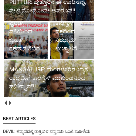
PUTTUR: ಪುತ್ತೂರಿನ ಈ ಊರಿನವ್ರು
ಉದ್ಯಮಿಗೆ
ಪೇಟೆ ನೋಡೋದೇ ಅಪರೂಪ!!
ದುಬೈ: ಬದ್ರಿಯಾ
ಹನಿಟ್ರ್ಯಾಪ್;
ಫ್ರೆಂಡ್ಸ್
ಕಾಂಗ್ರೆಸ್
ವತಿಯಿಂದ
ಪಕ್ಷದಿಂದ
ಬೃಹತ್
ನಿಝಾಮ್
ರಕ್ತದಾನ ಶಿಬಿರ
ಉಚ್ಛಾಟನೆ
MANGALURE: ಮಂಗಳೂರಿನ ಖ್ಯಾತ
ಉದ್ಯಮಿಗೆ ಕಾಂಗ್ರೆಸ್ ಮುಖಂಡನಿಂದ
ಹನಿಟ್ರ್ಯಾಪ್!!
BEST ARTICLES
DEVIL: ಕನ್ಯಾನದಲ್ಲಿ ರಾತ್ರಿ ಬಿಳಿ ವಸ್ತ್ರಧಾರಿ ಒಂಟಿ ಮಹಿಳೆಯ