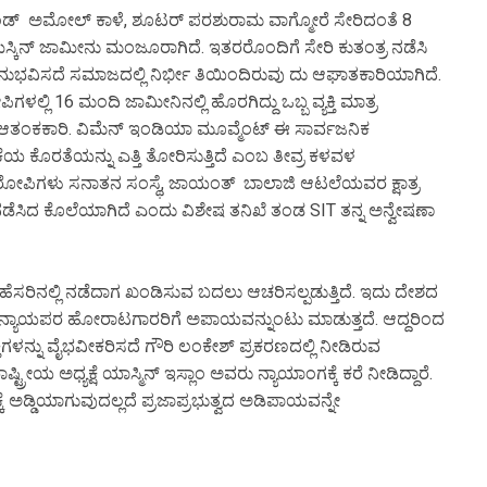
ಂಡ್ ಅಮೋಲ್ ಕಾಳೆ, ಶೂಟರ್ ಪರಶುರಾಮ ವಾಗ್ಮೋರೆ ಸೇರಿದಂತೆ 8
್ಕಿನ್ ಜಾಮೀನು ಮಂಜೂರಾಗಿದೆ. ಇತರರೊಂದಿಗೆ ಸೇರಿ ಕುತಂತ್ರ ನಡೆಸಿ
ಅನುಭವಿಸದೆ ಸಮಾಜದಲ್ಲಿ ನಿರ್ಭೀ ತಿಯಿಂದಿರುವು ದು ಆಘಾತಕಾರಿಯಾಗಿದೆ.
್ಲಿ 16 ಮಂದಿ ಜಾಮೀನಿನಲ್ಲಿ ಹೊರಗಿದ್ದು ಒಬ್ಬ ವ್ಯಕ್ತಿ ಮಾತ್ರ
ದು ಆತಂಕಕಾರಿ. ವಿಮೆನ್ ಇಂಡಿಯಾ ಮೂವ್ಮೆಂಟ್ ಈ ಸಾರ್ವಜನಿಕ
ಯ ಕೊರತೆಯನ್ನು ಎತ್ತಿ ತೋರಿಸುತ್ತಿದೆ ಎಂಬ ತೀವ್ರ ಕಳವಳ
ಲ್ಲ. ಆರೋಪಿಗಳು ಸನಾತನ ಸಂಸ್ಥೆ, ಜಾಯಂತ್ ಬಾಲಾಜಿ ಆಟಲೆಯವರ ಕ್ಷಾತ್ರ
ೆಸಿದ ಕೊಲೆಯಾಗಿದೆ ಎಂದು ವಿಶೇಷ ತನಿಖೆ ತಂಡ SIT ತನ್ನ ಅನ್ವೇಷಣಾ
 ಹೆಸರಿನಲ್ಲಿ ನಡೆದಾಗ ಖಂಡಿಸುವ ಬದಲು ಆಚರಿಸಲ್ಪಡುತ್ತಿದೆ. ಇದು ದೇಶದ
ಕ ನ್ಯಾಯಪರ ಹೋರಾಟಗಾರರಿಗೆ ಅಪಾಯವನ್ನುಂಟು ಮಾಡುತ್ತದೆ. ಆದ್ದರಿಂದ
ಗಳನ್ನು ವೈಭವೀಕರಿಸದೆ ಗೌರಿ ಲಂಕೇಶ್ ಪ್ರಕರಣದಲ್ಲಿ ನೀಡಿರುವ
ರೀಯ ಅಧ್ಯಕ್ಷೆ ಯಾಸ್ಮಿನ್ ಇಸ್ಲಾಂ ಅವರು ನ್ಯಾಯಾಂಗಕ್ಕೆ ಕರೆ ನೀಡಿದ್ದಾರೆ.
್ಕೆ ಅಡ್ಡಿಯಾಗುವುದಲ್ಲದೆ ಪ್ರಜಾಪ್ರಭುತ್ವದ ಅಡಿಪಾಯವನ್ನೇ