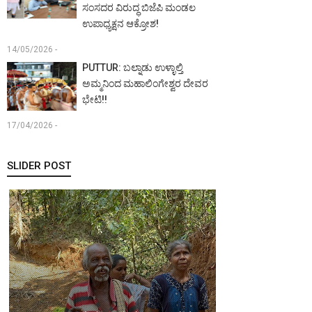
ಸಂಸದರ ವಿರುದ್ಧ ಬಿಜೆಪಿ ಮಂಡಲ
ಉಪಾಧ್ಯಕ್ಷನ ಆಕ್ರೋಶ!
14/05/2026 -
PUTTUR: ಬಲ್ನಾಡು ಉಳ್ಳಾಲ್ತಿ
ಅಮ್ಮನಿಂದ ಮಹಾಲಿಂಗೇಶ್ವರ ದೇವರ
ಭೇಟಿ!!
17/04/2026 -
SLIDER POST
MANGALURU:
ಖ್ಯಾತ