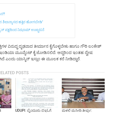
ಾನ!!
 ಶಿಲಾನ್ಯಾಸದ ಹತ್ತಿರ ಹೋಗಬೇಡಿ'
ರೆಸ್ ಪಕ್ಷದಿಂದ ನಿಝಾಮ್ ಉಚ್ಛಾಟನೆ
ಯಕ್ತಿಗಳ ವಿರುದ್ಧ ದೃಢವಾದ ತೀರ್ಮಾನ ಕೈಗೊಳ್ಳಬೇಕು ಹಾಗೂ ಗೌರಿ ಲಂಕೇಶ್
್ ಇಂಡಿಯಾ ಮೂವ್ಮೆಂಟ್ ಕೈ ಜೋಡಿಸಲಿದೆ. ಆದ್ದರಿಂದ ಇಂತಹ ದ್ವೇಷ
ಿದೆ ಎಂದು ಯಾಸ್ಮಿನ್ ಇಸ್ಲಾಂ ಈ ಮೂಲಕ ಕರೆ ನೀಡಿದ್ದಾರೆ.
RELATED POSTS
ಿ
UDUPI: ಬೈಂದೂರು ಬಿಇಓಗೆ
ಮಳಲಿ ಮಸೀದಿ ತೀರ್ಪು: