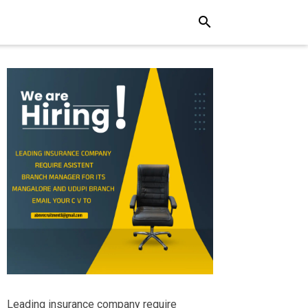
search
Leading insurance company require