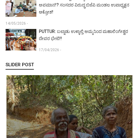
ಅವಮಾನ!? ಸಂಸದರ ವಿರುದ್ಧ ಬಿಜೆಪಿ ಮಂಡಲ ಉಪಾಧ್ಯಕ್ಷನ
ಆಕ್ರೋಶ!
14/05/2026 -
PUTTUR: ಬಲ್ನಾಡು ಉಳ್ಳಾಲ್ತಿ ಅಮ್ಮನಿಂದ ಮಹಾಲಿಂಗೇಶ್ವರ
ದೇವರ ಭೇಟಿ!!
17/04/2026 -
SLIDER POST