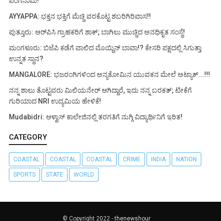
ಪಂಗನಾಮ!
AYYAPPA: ಭಕ್ತನ ಭಕ್ತಿಗೆ ಮೆಚ್ಚಿ ವರಕೊಟ್ಟ ಶಬರಿಗಿರಿವಾಸ!!
ಪುತ್ತೂರು: ಆರ್‌ಪಿಸಿ ಗ್ರಾಹಕರಿಗೆ ಶಾಕ್; ಬಾಗಿಲು ಮುಚ್ಚಿದ ಅನಧಿಕೃತ ಸಂಸ್ಥೆ!
ಮಂಗಳೂರು: ಬಿಜೆಪಿ ಕಡೆಗೆ ವಾಲಿದ ಮೊಯ್ದಿನ್ ಬಾವಾ!? ಕೇಸರಿ ಪಕ್ಷದಲ್ಲಿ ಸಿಗುತ್ತಾ
ಉನ್ನತ ಸ್ಥಾನ?
MANGALORE: ಭಜರಂಗಿಗಳಿಂದ ಅನ್ಯಕೋಮಿನ ಯುವಕನ ಮೇಲೆ ಅಟ್ಯಾಕ್...!!!
ನನ್ನ ಶಾಲು ತೊಟ್ಟವರು ಮಿಲಿಯನೇರ್ ಆಗಿದ್ದಾರೆ, ಇದು ನನ್ನ ಬರಕತ್; ಟೀಕೆಗೆ
ಗುರಿಯಾದ NRI ಉದ್ಯಮಿಯ ಹೇಳಿಕೆ!
Mudabidri: ಆಳ್ವಾಸ್ ಕಾಲೇಜಿನಲ್ಲಿ ತರಗತಿಗೆ ನುಗ್ಗಿ ವಿದ್ಯಾರ್ಥಿನಿಗೆ ಇರಿತ!
CATEGORY
COASTAL
COASTAL
COASTAL
CRIME
INDIA
NATION
SPORTS
STATE
WORLD
© Copyright 2022 -
thenewshour