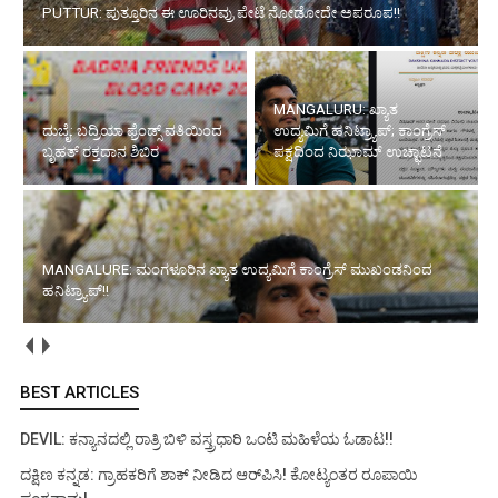
PUTTUR: ಪುತ್ತೂರಿನ ಈ ಊರಿನವ್ರು ಪೇಟೆ ನೋಡೋದೇ ಅಪರೂಪ!!
MANGALURU: ಖ್ಯಾತ
ದುಬೈ: ಬದ್ರಿಯಾ ಫ್ರೆಂಡ್ಸ್ ವತಿಯಿಂದ
ಉದ್ಯಮಿಗೆ ಹನಿಟ್ರ್ಯಾಪ್; ಕಾಂಗ್ರೆಸ್
ಬೃಹತ್ ರಕ್ತದಾನ ಶಿಬಿರ
ಪಕ್ಷದಿಂದ ನಿಝಾಮ್ ಉಚ್ಛಾಟನೆ
MANGALURE: ಮಂಗಳೂರಿನ ಖ್ಯಾತ ಉದ್ಯಮಿಗೆ ಕಾಂಗ್ರೆಸ್ ಮುಖಂಡನಿಂದ
ಹನಿಟ್ರ್ಯಾಪ್!!
BEST ARTICLES
DEVIL: ಕನ್ಯಾನದಲ್ಲಿ ರಾತ್ರಿ ಬಿಳಿ ವಸ್ತ್ರಧಾರಿ ಒಂಟಿ ಮಹಿಳೆಯ ಓಡಾಟ!!
ದಕ್ಷಿಣ ಕನ್ನಡ: ಗ್ರಾಹಕರಿಗೆ ಶಾಕ್ ನೀಡಿದ ಆರ್‌ಪಿಸಿ! ಕೋಟ್ಯಂತರ ರೂಪಾಯಿ