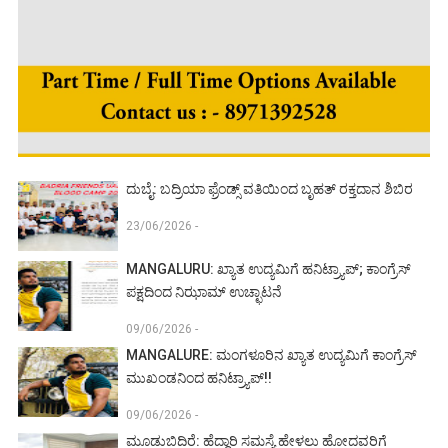
ದುಬೈ: ಬದ್ರಿಯಾ ಫ್ರೆಂಡ್ಸ್ ವತಿಯಿಂದ ಬೃಹತ್ ರಕ್ತದಾನ ಶಿಬಿರ
23/06/2026 -
MANGALURU: ಖ್ಯಾತ ಉದ್ಯಮಿಗೆ ಹನಿಟ್ರ್ಯಾಪ್; ಕಾಂಗ್ರೆಸ್
ಪಕ್ಷದಿಂದ ನಿಝಾಮ್ ಉಚ್ಛಾಟನೆ
09/06/2026 -
MANGALURE: ಮಂಗಳೂರಿನ ಖ್ಯಾತ ಉದ್ಯಮಿಗೆ ಕಾಂಗ್ರೆಸ್
ಮುಖಂಡನಿಂದ ಹನಿಟ್ರ್ಯಾಪ್!!
09/06/2026 -
ಮೂಡುಬಿದಿರೆ: ಹೆದ್ದಾರಿ ಸಮಸ್ಯೆ ಹೇಳಲು ಹೋದವರಿಗೆ