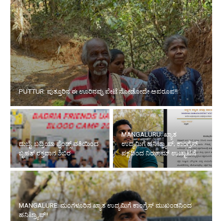
PUTTUR: ಪುತ್ತೂರಿನ ಈ ಊರಿನವ್ರು ಪೇಟೆ ನೋಡೋದೇ ಅಪರೂಪ!!
MANGALURU: ಖ್ಯಾತ
ದುಬೈ: ಬದ್ರಿಯಾ ಫ್ರೆಂಡ್ಸ್ ವತಿಯಿಂದ
ಉದ್ಯಮಿಗೆ ಹನಿಟ್ರ್ಯಾಪ್; ಕಾಂಗ್ರೆಸ್
ಬೃಹತ್ ರಕ್ತದಾನ ಶಿಬಿರ
ಪಕ್ಷದಿಂದ ನಿಝಾಮ್ ಉಚ್ಛಾಟನೆ
MANGALURE: ಮಂಗಳೂರಿನ ಖ್ಯಾತ ಉದ್ಯಮಿಗೆ ಕಾಂಗ್ರೆಸ್ ಮುಖಂಡನಿಂದ
ಹನಿಟ್ರ್ಯಾಪ್!!