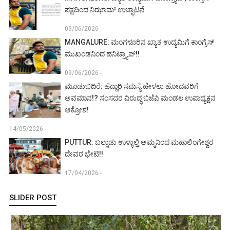
ಪಕ್ಷದಿಂದ ನಿಝಾಮ್ ಉಚ್ಛಾಟನೆ
09/06/2026 -
MANGALURE: ಮಂಗಳೂರಿನ ಖ್ಯಾತ ಉದ್ಯಮಿಗೆ ಕಾಂಗ್ರೆಸ್
ಮುಖಂಡನಿಂದ ಹನಿಟ್ರ್ಯಾಪ್!!
09/06/2026 -
ಮೂಡುಬಿದಿರೆ: ಹೆದ್ದಾರಿ ಸಮಸ್ಯೆ ಹೇಳಲು ಹೋದವರಿಗೆ
ಅವಮಾನ!? ಸಂಸದರ ವಿರುದ್ಧ ಬಿಜೆಪಿ ಮಂಡಲ ಉಪಾಧ್ಯಕ್ಷನ
ಆಕ್ರೋಶ!
14/05/2026 -
PUTTUR: ಬಲ್ನಾಡು ಉಳ್ಳಾಲ್ತಿ ಅಮ್ಮನಿಂದ ಮಹಾಲಿಂಗೇಶ್ವರ
ದೇವರ ಭೇಟಿ!!
17/04/2026 -
SLIDER POST