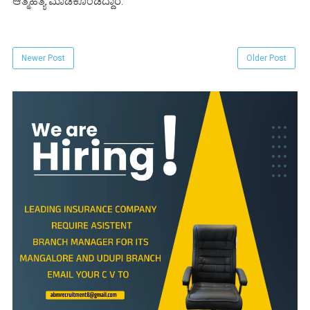
ಆತ್ಮಹತ್ಯೆ ಮಾಡಿಕೊಂಡಿದ್ದಾರೆ.
Newer Post
Older Post