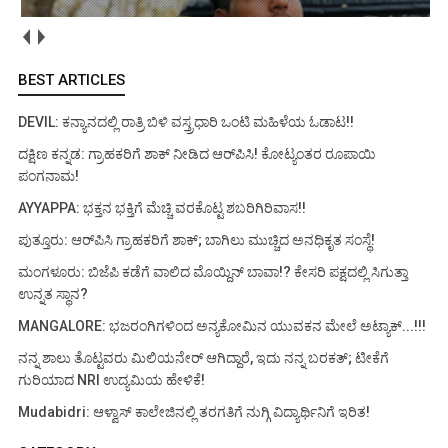
BEST ARTICLES
DEVIL: ಕನ್ಯಾನದಲ್ಲಿ ರಾತ್ರಿ ಬಿಳಿ ವಸ್ತ್ರಧಾರಿ ಒಂಟಿ ಮಹಿಳೆಯ ಓಡಾಟ!!
ದಕ್ಷಿಣ ಕನ್ನಡ: ಗ್ರಾಹಕರಿಗೆ ಶಾಕ್ ನೀಡಿದ ಆರ್‌ಪಿಸಿ! ಕೋಟ್ಯಂತರ ರೂಪಾಯಿ
ಪಂಗನಾಮ!
AYYAPPA: ಭಕ್ತನ ಭಕ್ತಿಗೆ ಮೆಚ್ಚಿ ವರಕೊಟ್ಟ ಶಬರಿಗಿರಿವಾಸ!!
ಪುತ್ತೂರು: ಆರ್‌ಪಿಸಿ ಗ್ರಾಹಕರಿಗೆ ಶಾಕ್; ಬಾಗಿಲು ಮುಚ್ಚಿದ ಅನಧಿಕೃತ ಸಂಸ್ಥೆ!
ಮಂಗಳೂರು: ಬಿಜೆಪಿ ಕಡೆಗೆ ವಾಲಿದ ಮೊಯ್ದಿನ್ ಬಾವಾ!? ಕೇಸರಿ ಪಕ್ಷದಲ್ಲಿ ಸಿಗುತ್ತಾ
ಉನ್ನತ ಸ್ಥಾನ?
MANGALORE: ಭಜರಂಗಿಗಳಿಂದ ಅನ್ಯಕೋಮಿನ ಯುವಕನ ಮೇಲೆ ಅಟ್ಯಾಕ್...!!!
ನನ್ನ ಶಾಲು ತೊಟ್ಟವರು ಮಿಲಿಯನೇರ್ ಆಗಿದ್ದಾರೆ, ಇದು ನನ್ನ ಬರಕತ್; ಟೀಕೆಗೆ
ಗುರಿಯಾದ NRI ಉದ್ಯಮಿಯ ಹೇಳಿಕೆ!
Mudabidri: ಆಳ್ವಾಸ್ ಕಾಲೇಜಿನಲ್ಲಿ ತರಗತಿಗೆ ನುಗ್ಗಿ ವಿದ್ಯಾರ್ಥಿನಿಗೆ ಇರಿತ!