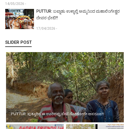
14/05/2026 -
PUTTUR: ಬಲ್ನಾಡು ಉಳ್ಳಾಲ್ತಿ ಅಮ್ಮನಿಂದ ಮಹಾಲಿಂಗೇಶ್ವರ
ದೇವರ ಭೇಟಿ!!
17/04/2026 -
SLIDER POST
PUTTUR: ಪುತ್ತೂರಿನ ಈ ಊರಿನವ್ರು ಪೇಟೆ ನೋಡೋದೇ ಅಪರೂಪ!!