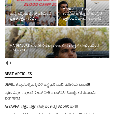
MANGALURU: ಖ್ಯಾತ
ದುಬೈ: ಬದ್ರಿಯಾ ಫ್ರೆಂಡ್ಸ್ ವತಿಯಿಂದ
ಉದ್ಯಮಿಗೆ ಹನಿಟ್ರ್ಯಾಪ್; ಕಾಂಗ್ರೆಸ್
ಬೃಹತ್ ರಕ್ತದಾನ ಶಿಬಿರ
ಪಕ್ಷದಿಂದ ನಿಝಾಮ್ ಉಚ್ಛಾಟನೆ
MANGALURE: ಮಂಗಳೂರಿನ ಖ್ಯಾತ ಉದ್ಯಮಿಗೆ ಕಾಂಗ್ರೆಸ್ ಮುಖಂಡನಿಂದ
ಹನಿಟ್ರ್ಯಾಪ್!!
BEST ARTICLES
DEVIL: ಕನ್ಯಾನದಲ್ಲಿ ರಾತ್ರಿ ಬಿಳಿ ವಸ್ತ್ರಧಾರಿ ಒಂಟಿ ಮಹಿಳೆಯ ಓಡಾಟ!!
ದಕ್ಷಿಣ ಕನ್ನಡ: ಗ್ರಾಹಕರಿಗೆ ಶಾಕ್ ನೀಡಿದ ಆರ್‌ಪಿಸಿ! ಕೋಟ್ಯಂತರ ರೂಪಾಯಿ
ಪಂಗನಾಮ!
AYYAPPA: ಭಕ್ತನ ಭಕ್ತಿಗೆ ಮೆಚ್ಚಿ ವರಕೊಟ್ಟ ಶಬರಿಗಿರಿವಾಸ!!