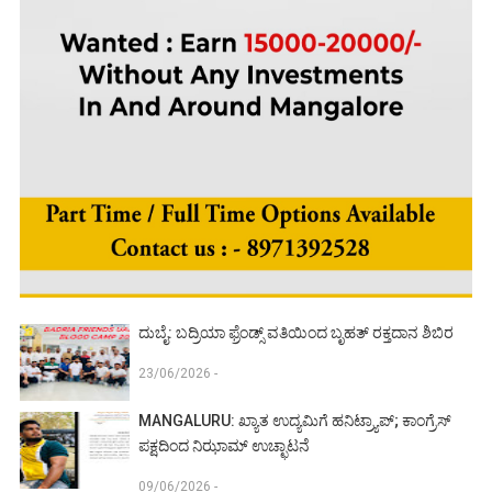
ದುಬೈ: ಬದ್ರಿಯಾ ಫ್ರೆಂಡ್ಸ್ ವತಿಯಿಂದ ಬೃಹತ್ ರಕ್ತದಾನ ಶಿಬಿರ
23/06/2026 -
MANGALURU: ಖ್ಯಾತ ಉದ್ಯಮಿಗೆ ಹನಿಟ್ರ್ಯಾಪ್; ಕಾಂಗ್ರೆಸ್
ಪಕ್ಷದಿಂದ ನಿಝಾಮ್ ಉಚ್ಛಾಟನೆ
09/06/2026 -