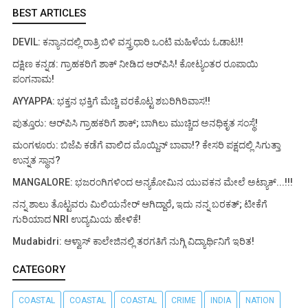
BEST ARTICLES
DEVIL: ಕನ್ಯಾನದಲ್ಲಿ ರಾತ್ರಿ ಬಿಳಿ ವಸ್ತ್ರಧಾರಿ ಒಂಟಿ ಮಹಿಳೆಯ ಓಡಾಟ!!
ದಕ್ಷಿಣ ಕನ್ನಡ: ಗ್ರಾಹಕರಿಗೆ ಶಾಕ್ ನೀಡಿದ ಆರ್‌ಪಿಸಿ! ಕೋಟ್ಯಂತರ ರೂಪಾಯಿ
ಪಂಗನಾಮ!
AYYAPPA: ಭಕ್ತನ ಭಕ್ತಿಗೆ ಮೆಚ್ಚಿ ವರಕೊಟ್ಟ ಶಬರಿಗಿರಿವಾಸ!!
ಪುತ್ತೂರು: ಆರ್‌ಪಿಸಿ ಗ್ರಾಹಕರಿಗೆ ಶಾಕ್; ಬಾಗಿಲು ಮುಚ್ಚಿದ ಅನಧಿಕೃತ ಸಂಸ್ಥೆ!
ಮಂಗಳೂರು: ಬಿಜೆಪಿ ಕಡೆಗೆ ವಾಲಿದ ಮೊಯ್ದಿನ್ ಬಾವಾ!? ಕೇಸರಿ ಪಕ್ಷದಲ್ಲಿ ಸಿಗುತ್ತಾ
ಉನ್ನತ ಸ್ಥಾನ?
MANGALORE: ಭಜರಂಗಿಗಳಿಂದ ಅನ್ಯಕೋಮಿನ ಯುವಕನ ಮೇಲೆ ಅಟ್ಯಾಕ್...!!!
ನನ್ನ ಶಾಲು ತೊಟ್ಟವರು ಮಿಲಿಯನೇರ್ ಆಗಿದ್ದಾರೆ, ಇದು ನನ್ನ ಬರಕತ್; ಟೀಕೆಗೆ
ಗುರಿಯಾದ NRI ಉದ್ಯಮಿಯ ಹೇಳಿಕೆ!
Mudabidri: ಆಳ್ವಾಸ್ ಕಾಲೇಜಿನಲ್ಲಿ ತರಗತಿಗೆ ನುಗ್ಗಿ ವಿದ್ಯಾರ್ಥಿನಿಗೆ ಇರಿತ!
CATEGORY
COASTAL
COASTAL
COASTAL
CRIME
INDIA
NATION