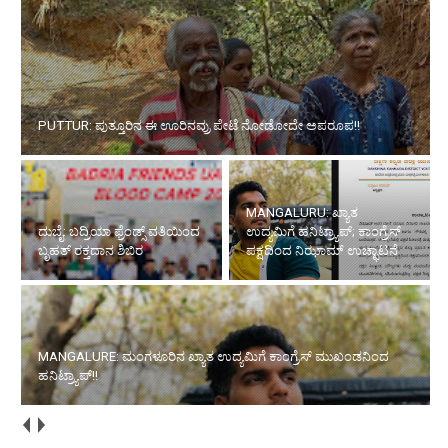
PUTTUR: ಪುತ್ತೂರಿನ ಈ ಊರಿನವ್ರು ಪೇಟೆ ನೋಡೋದೇ ಅಪರೂಪ!!
MANGALURU: ಖ್ಯಾತ
ದುಬೈ: ಬದ್ರಿಯಾ ಫ್ರೆಂಡ್ಸ್ ವತಿಯಿಂದ
ಉದ್ಯಮಿಗೆ ಹನಿಟ್ರ್ಯಾಪ್; ಕಾಂಗ್ರೆಸ್
ಬೃಹತ್ ರಕ್ತದಾನ ಶಿಬಿರ
ಪಕ್ಷದಿಂದ ನಿಝಾಮ್ ಉಚ್ಛಾಟನೆ
MANGALURE: ಮಂಗಳೂರಿನ ಖ್ಯಾತ ಉದ್ಯಮಿಗೆ ಕಾಂಗ್ರೆಸ್ ಮುಖಂಡನಿಂದ
ಹನಿಟ್ರ್ಯಾಪ್!!