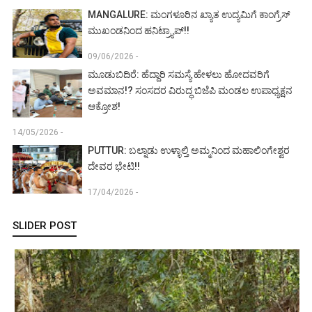
MANGALURE: ಮಂಗಳೂರಿನ ಖ್ಯಾತ ಉದ್ಯಮಿಗೆ ಕಾಂಗ್ರೆಸ್
ಮುಖಂಡನಿಂದ ಹನಿಟ್ರ್ಯಾಪ್!!
09/06/2026 -
ಮೂಡುಬಿದಿರೆ: ಹೆದ್ದಾರಿ ಸಮಸ್ಯೆ ಹೇಳಲು ಹೋದವರಿಗೆ
ಅವಮಾನ!? ಸಂಸದರ ವಿರುದ್ಧ ಬಿಜೆಪಿ ಮಂಡಲ ಉಪಾಧ್ಯಕ್ಷನ
ಆಕ್ರೋಶ!
14/05/2026 -
PUTTUR: ಬಲ್ನಾಡು ಉಳ್ಳಾಲ್ತಿ ಅಮ್ಮನಿಂದ ಮಹಾಲಿಂಗೇಶ್ವರ
ದೇವರ ಭೇಟಿ!!
17/04/2026 -
SLIDER POST