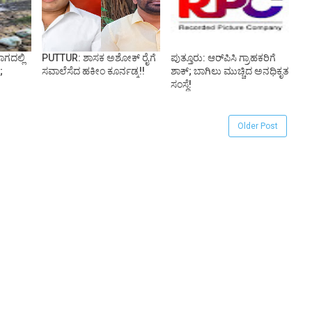
ಾಗದಲ್ಲಿ
PUTTUR: ಶಾಸಕ ಅಶೋಕ್ ರೈಗೆ
ಪುತ್ತೂರು: ಆರ್‌ಪಿಸಿ ಗ್ರಾಹಕರಿಗೆ
;
ಸವಾಲೆಸೆದ ಹಕೀಂ ಕೂರ್ನಡ್ಕ!!
ಶಾಕ್; ಬಾಗಿಲು ಮುಚ್ಚಿದ ಅನಧಿಕೃತ
ಸಂಸ್ಥೆ!
Older Post