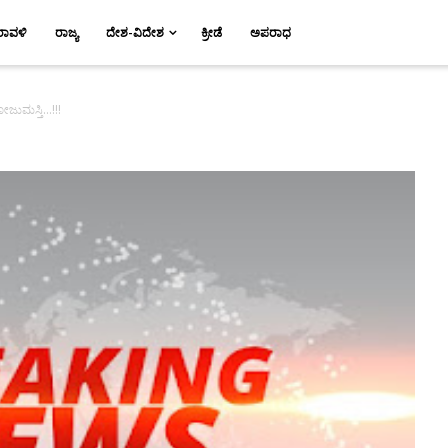
ರಾವಳಿ
ರಾಜ್ಯ
ದೇಶ-ವಿದೇಶ
ಕ್ರೀಡೆ
ಅಪರಾಧ
ಜುಮಸ್ತಿ...!!!