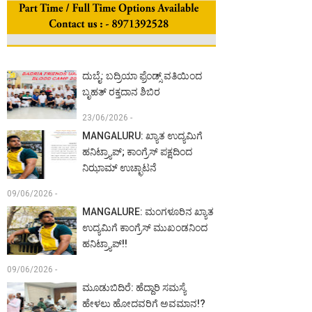
ದುಬೈ: ಬದ್ರಿಯಾ ಫ್ರೆಂಡ್ಸ್ ವತಿಯಿಂದ
ಬೃಹತ್ ರಕ್ತದಾನ ಶಿಬಿರ
23/06/2026 -
MANGALURU: ಖ್ಯಾತ ಉದ್ಯಮಿಗೆ
ಹನಿಟ್ರ್ಯಾಪ್; ಕಾಂಗ್ರೆಸ್ ಪಕ್ಷದಿಂದ
ನಿಝಾಮ್ ಉಚ್ಛಾಟನೆ
09/06/2026 -
MANGALURE: ಮಂಗಳೂರಿನ ಖ್ಯಾತ
ಉದ್ಯಮಿಗೆ ಕಾಂಗ್ರೆಸ್ ಮುಖಂಡನಿಂದ
ಹನಿಟ್ರ್ಯಾಪ್!!
09/06/2026 -
ಮೂಡುಬಿದಿರೆ: ಹೆದ್ದಾರಿ ಸಮಸ್ಯೆ
ಹೇಳಲು ಹೋದವರಿಗೆ ಅವಮಾನ!?