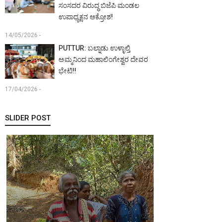
ಸಂಸದರ ವಿರುದ್ಧ ಬಿಜೆಪಿ ಮಂಡಲ
ಉಪಾಧ್ಯಕ್ಷನ ಆಕ್ರೋಶ!
14/05/2026 -
PUTTUR: ಬಲ್ನಾಡು ಉಳ್ಳಾಲ್ತಿ
ಅಮ್ಮನಿಂದ ಮಹಾಲಿಂಗೇಶ್ವರ ದೇವರ
ಭೇಟಿ!!
17/04/2026 -
SLIDER POST
MANGALURU:
ಖ್ಯಾತ