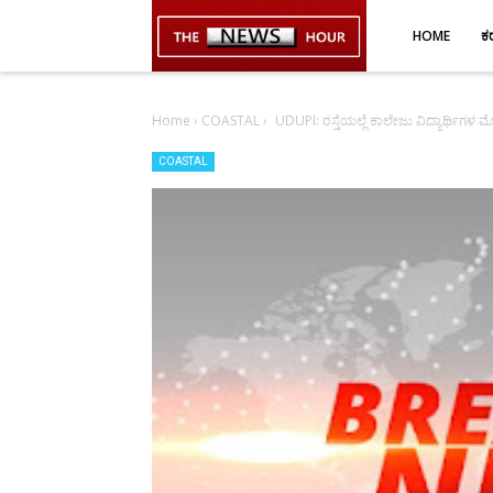
-->
HOME
ಕ
Home
›
COASTAL
›
UDUPI: ರಸ್ತೆಯಲ್ಲೆ ಕಾಲೇಜು ವಿದ್ಯಾರ್ಥಿಗಳ ಮೋ
COASTAL