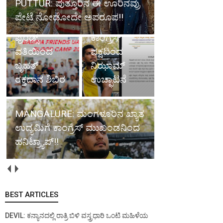
PUTTUR: ಪುತ್ತೂರಿನ ಈ ಊರಿನವ್ರು
ಉದ್ಯಮಿಗೆ
ಪೇಟೆ ನೋಡೋದೇ ಅಪರೂಪ!!
ದುಬೈ: ಬದ್ರಿಯಾ
ಹನಿಟ್ರ್ಯಾಪ್;
ಫ್ರೆಂಡ್ಸ್
ಕಾಂಗ್ರೆಸ್
ವತಿಯಿಂದ
ಪಕ್ಷದಿಂದ
ಬೃಹತ್
ನಿಝಾಮ್
ರಕ್ತದಾನ ಶಿಬಿರ
ಉಚ್ಛಾಟನೆ
MANGALURE: ಮಂಗಳೂರಿನ ಖ್ಯಾತ
ಉದ್ಯಮಿಗೆ ಕಾಂಗ್ರೆಸ್ ಮುಖಂಡನಿಂದ
ಹನಿಟ್ರ್ಯಾಪ್!!
BEST ARTICLES
DEVIL: ಕನ್ಯಾನದಲ್ಲಿ ರಾತ್ರಿ ಬಿಳಿ ವಸ್ತ್ರಧಾರಿ ಒಂಟಿ ಮಹಿಳೆಯ