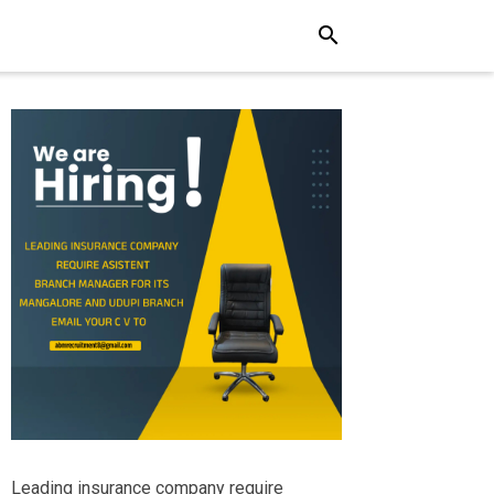
search
Leading insurance company require