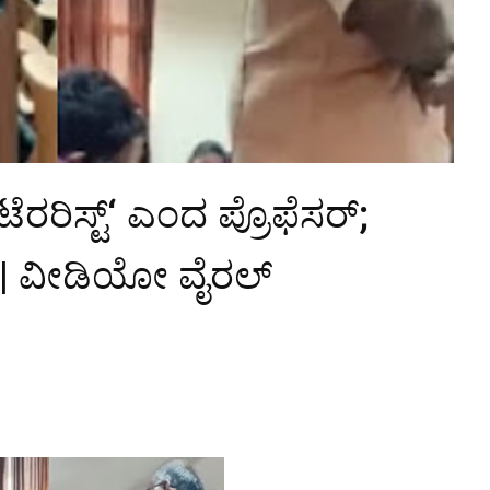
ೆರರಿಸ್ಟ್‘ ಎಂದ ಪ್ರೊಫೆಸರ್;
ೇಪ | ವೀಡಿಯೋ ವೈರಲ್