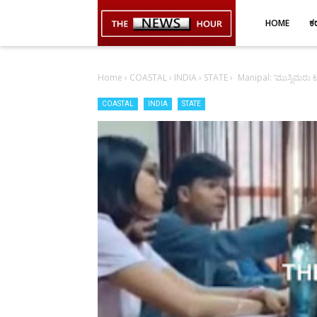
-->
HOME
ಕ
Home
›
COASTAL
›
INDIA
›
STATE
›
Manipal: ‘ಮುಸ್ಲಿಮರು ಟ
COASTAL
INDIA
STATE