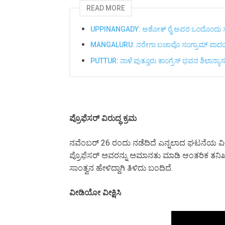
READ MORE
UPPINANGADY: ಅಶೋಕ್ ರೈ ಅವರ ಒಂದೊಂದು ಸುಳ್ಳಿಗೆ
MANGALURU: ನರೇಗಾ ಬಚಾವೊ ಸಂಗ್ರಾಮ್ ಪಾದಯಾತ್
PUTTUR: ನಾಳೆ ಪುತ್ತೂರು ಕಾಂಗ್ರೆಸ್ ಭವನ ಶಿಲಾನ್ಯಾಸಕ
ಪ್ರೊಫೆಸರ್ ವಿರುದ್ಧ ಕ್ರಮ
ನವೆಂಬರ್ 26 ರಂದು ನಡೆದಿದೆ ಎನ್ನಲಾದ ಘಟನೆಯ ವೀಡಿಯೋ
ಪ್ರೊಫೆಸರ್ ಅವರನ್ನು ಅಮಾನತು ಮಾಡಿ ಆಂತರಿಕ ತನಿಖೆಗೆ 
ಸಾಂತ್ವನ ಹೇಳಿದ್ದಾಗಿ ತಿಳಿದು ಬಂದಿದೆ.
ವೀಡಿಯೋ
ವೀಕ್ಷಿಸಿ