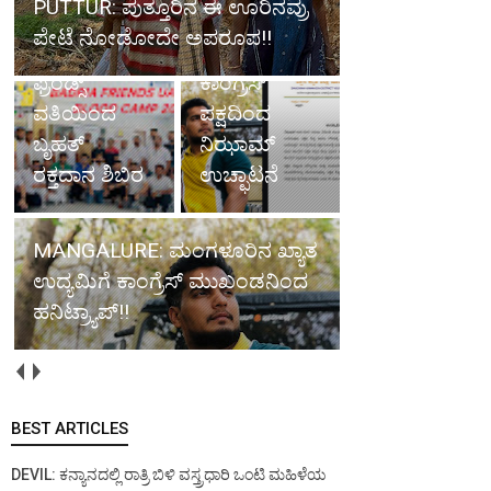
PUTTUR: ಪುತ್ತೂರಿನ ಈ ಊರಿನವ್ರು
ಉದ್ಯಮಿಗೆ
ಪೇಟೆ ನೋಡೋದೇ ಅಪರೂಪ!!
ದುಬೈ: ಬದ್ರಿಯಾ
ಹನಿಟ್ರ್ಯಾಪ್;
ಫ್ರೆಂಡ್ಸ್
ಕಾಂಗ್ರೆಸ್
ವತಿಯಿಂದ
ಪಕ್ಷದಿಂದ
ಬೃಹತ್
ನಿಝಾಮ್
ರಕ್ತದಾನ ಶಿಬಿರ
ಉಚ್ಛಾಟನೆ
MANGALURE: ಮಂಗಳೂರಿನ ಖ್ಯಾತ
ಉದ್ಯಮಿಗೆ ಕಾಂಗ್ರೆಸ್ ಮುಖಂಡನಿಂದ
ಹನಿಟ್ರ್ಯಾಪ್!!
BEST ARTICLES
DEVIL: ಕನ್ಯಾನದಲ್ಲಿ ರಾತ್ರಿ ಬಿಳಿ ವಸ್ತ್ರಧಾರಿ ಒಂಟಿ ಮಹಿಳೆಯ