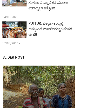
ಸಂಸದರ ವಿರುದ್ಧ ಬಿಜೆಪಿ ಮಂಡಲ
ಉಪಾಧ್ಯಕ್ಷನ ಆಕ್ರೋಶ!
14/05/2026 -
PUTTUR: ಬಲ್ನಾಡು ಉಳ್ಳಾಲ್ತಿ
ಅಮ್ಮನಿಂದ ಮಹಾಲಿಂಗೇಶ್ವರ ದೇವರ
ಭೇಟಿ!!
17/04/2026 -
SLIDER POST
MANGALURU:
ಖ್ಯಾತ