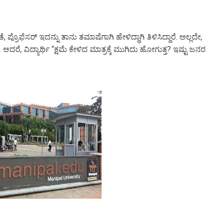
ದಂತೆ, ಪ್ರೊಫೆಸರ್ ಇದನ್ನು ತಾನು ತಮಾಷೆಗಾಗಿ ಹೇಳಿದ್ಧಾಗಿ ತಿಳಿಸಿದ್ದಾರೆ. ಅಲ್ಲದೇ,
ದರೆ, ವಿದ್ಯಾರ್ಥಿ ‘‘ಕ್ಷಮೆ ಕೇಳಿದ ಮಾತ್ರಕ್ಕೆ ಮುಗಿದು ಹೋಗುತ್ತ? ಇಷ್ಟು ಜನರ