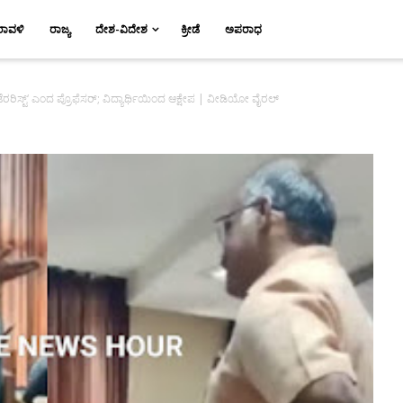
ರಾವಳಿ
ರಾಜ್ಯ
ದೇಶ-ವಿದೇಶ
ಕ್ರೀಡೆ
ಅಪರಾಧ
ೆರರಿಸ್ಟ್‘ ಎಂದ ಪ್ರೊಫೆಸರ್; ವಿದ್ಯಾರ್ಥಿಯಿಂದ ಆಕ್ಷೇಪ | ವೀಡಿಯೋ ವೈರಲ್