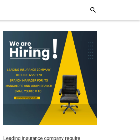
search
Leading insurance company require