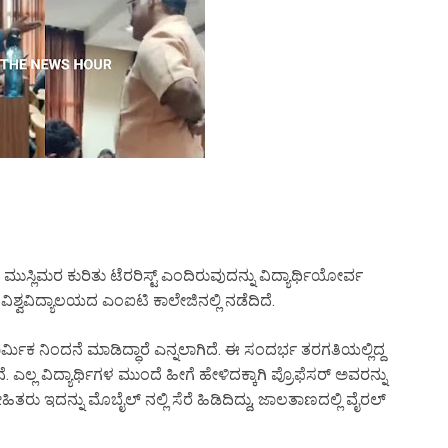
ುಸ್ಲಿಮರ ಕುರಿತು ಟೆರರಿಸ್ಟ್ ಎಂದಿರುವುದನ್ನು ವಿದ್ಯಾರ್ಥಿಯೋರ್ವ
್ವವಿದ್ಯಾಲಯದ ಎಂಐಟಿ ಕಾಲೇಜಿನಲ್ಲಿ ನಡೆದಿದೆ.
ಾರ್ಮಿಕ ನಿಂದನೆ ಮಾಡಿದ್ಧಾರೆ ಎನ್ನಲಾಗಿದೆ. ಈ ಸಂದರ್ಭ ತರಗತಿಯಲ್ಲಿದ್ದ
ಾನೆ. ಎಲ್ಲ ವಿದ್ಯಾರ್ಥಿಗಳ ಮುಂದೆ ಹೀಗೆ ಹೇಳಿದಕ್ಕಾಗಿ ಪ್ರೊಫೆಸರ್ ಅವರನ್ನು
ೇಹಿತರು ಇದನ್ನು ಮೊಬೈಲ್ ನಲ್ಲಿ ಸೆರೆ ಹಿಡಿದಿದ್ದು, ಜಾಲತಾಣದಲ್ಲಿ ವೈರಲ್