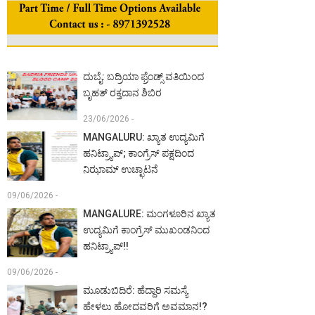
ದುಬೈ: ಬದ್ರಿಯಾ ಫ್ರೆಂಡ್ಸ್ ವತಿಯಿಂದ
ಬೃಹತ್ ರಕ್ತದಾನ ಶಿಬಿರ
23/06/2026 -
MANGALURU: ಖ್ಯಾತ ಉದ್ಯಮಿಗೆ
ಹನಿಟ್ರ್ಯಾಪ್; ಕಾಂಗ್ರೆಸ್ ಪಕ್ಷದಿಂದ
ನಿಝಾಮ್ ಉಚ್ಛಾಟನೆ
09/06/2026 -
MANGALURE: ಮಂಗಳೂರಿನ ಖ್ಯಾತ
ಉದ್ಯಮಿಗೆ ಕಾಂಗ್ರೆಸ್ ಮುಖಂಡನಿಂದ
ಹನಿಟ್ರ್ಯಾಪ್!!
09/06/2026 -
ಮೂಡುಬಿದಿರೆ: ಹೆದ್ದಾರಿ ಸಮಸ್ಯೆ
ಹೇಳಲು ಹೋದವರಿಗೆ ಅವಮಾನ!?