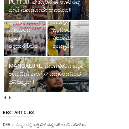
PUTTUR: ಪುತ್ತೂರಿನ ಈ ಊರಿನವ್ರು
ಉದ್ಯಮಿಗೆ
ಪೇಟೆ ನೋಡೋದೇ ಅಪರೂಪ!!
ದುಬೈ: ಬದ್ರಿಯಾ
ಹನಿಟ್ರ್ಯಾಪ್;
ಫ್ರೆಂಡ್ಸ್
ಕಾಂಗ್ರೆಸ್
ವತಿಯಿಂದ
ಪಕ್ಷದಿಂದ
ಬೃಹತ್
ನಿಝಾಮ್
ರಕ್ತದಾನ ಶಿಬಿರ
ಉಚ್ಛಾಟನೆ
MANGALURE: ಮಂಗಳೂರಿನ ಖ್ಯಾತ
ಉದ್ಯಮಿಗೆ ಕಾಂಗ್ರೆಸ್ ಮುಖಂಡನಿಂದ
ಹನಿಟ್ರ್ಯಾಪ್!!
BEST ARTICLES
DEVIL: ಕನ್ಯಾನದಲ್ಲಿ ರಾತ್ರಿ ಬಿಳಿ ವಸ್ತ್ರಧಾರಿ ಒಂಟಿ ಮಹಿಳೆಯ