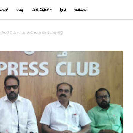
ರಾವಳಿ
ರಾಜ್ಯ
ದೇಶ-ವಿದೇಶ
ಕ್ರೀಡೆ
ಅಪರಾಧ
ಸರಕಾರ ವಿಮರ್ಶೆ ಮಾಡಲಿ: ಕಾವು ಹೇಮನಾಥ ಶೆಟ್ಟಿ