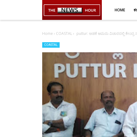
-->
HOME
ಕ
Home
›
COASTAL
›
puttur: ಅಡಕೆ ಆಮದು ವಿಚಾರದಲ್ಲಿ ಕೇಂದ್ರ 
COASTAL