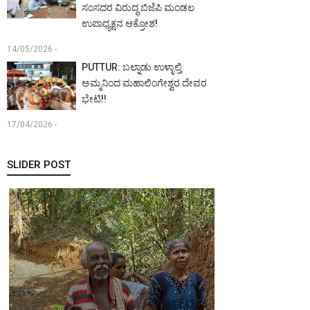
ಸಂಸದರ ವಿರುದ್ಧ ಬಿಜೆಪಿ ಮಂಡಲ
ಉಪಾಧ್ಯಕ್ಷನ ಆಕ್ರೋಶ!
14/05/2026 -
PUTTUR: ಬಲ್ನಾಡು ಉಳ್ಳಾಲ್ತಿ
ಅಮ್ಮನಿಂದ ಮಹಾಲಿಂಗೇಶ್ವರ ದೇವರ
ಭೇಟಿ!!
17/04/2026 -
SLIDER POST
MANGALURU:
ಖ್ಯಾತ