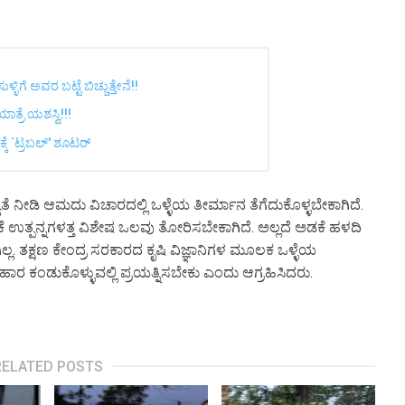
 ಅವರ ಬಟ್ಟೆ ಬಿಚ್ಚುತ್ತೇನೆ!!
ರೆ ಯಶಸ್ವಿ!!!
್ಕೆ `ಟ್ರಬಲ್' ಶೂಟರ್
 ಆದ್ಯತೆ ನೀಡಿ ಆಮದು ವಿಚಾರದಲ್ಲಿ ಒಳ್ಳೆಯ ತೀರ್ಮಾನ ತೆಗೆದುಕೊಳ್ಳಬೇಕಾಗಿದೆ.
ಕೆ ಉತ್ಪನ್ನಗಳತ್ತ ವಿಶೇಷ ಒಲವು ತೋರಿಸಬೇಕಾಗಿದೆ. ಅಲ್ಲದೆ ಅಡಕೆ ಹಳದಿ
. ತಕ್ಷಣ ಕೇಂದ್ರ ಸರಕಾರದ ಕೃಷಿ ವಿಜ್ಞಾನಿಗಳ ಮೂಲಕ ಒಳ್ಳೆಯ
ಹಾರ ಕಂಡುಕೊಳ್ಳುವಲ್ಲಿ ಪ್ರಯತ್ನಿಸಬೇಕು ಎಂದು ಆಗ್ರಹಿಸಿದರು.
RELATED POSTS