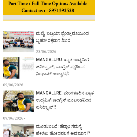
ದುಬೈ: ಬದ್ರಿಯಾ ಫ್ರೆಂಡ್ಸ್ ವತಿಯಿಂದ
ಬೃಹತ್ ರಕ್ತದಾನ ಶಿಬಿರ
23/06/2026 -
MANGALURU: ಖ್ಯಾತ ಉದ್ಯಮಿಗೆ
ಹನಿಟ್ರ್ಯಾಪ್; ಕಾಂಗ್ರೆಸ್ ಪಕ್ಷದಿಂದ
ನಿಝಾಮ್ ಉಚ್ಛಾಟನೆ
09/06/2026 -
MANGALURE: ಮಂಗಳೂರಿನ ಖ್ಯಾತ
ಉದ್ಯಮಿಗೆ ಕಾಂಗ್ರೆಸ್ ಮುಖಂಡನಿಂದ
ಹನಿಟ್ರ್ಯಾಪ್!!
09/06/2026 -
ಮೂಡುಬಿದಿರೆ: ಹೆದ್ದಾರಿ ಸಮಸ್ಯೆ
ಹೇಳಲು ಹೋದವರಿಗೆ ಅವಮಾನ!?