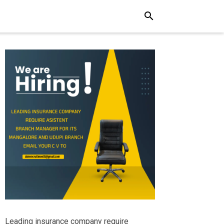
search
Leading insurance company require