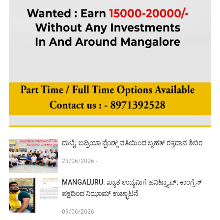
ದುಬೈ: ಬದ್ರಿಯಾ ಫ್ರೆಂಡ್ಸ್ ವತಿಯಿಂದ ಬೃಹತ್ ರಕ್ತದಾನ ಶಿಬಿರ
23/06/2026 -
MANGALURU: ಖ್ಯಾತ ಉದ್ಯಮಿಗೆ ಹನಿಟ್ರ್ಯಾಪ್; ಕಾಂಗ್ರೆಸ್
ಪಕ್ಷದಿಂದ ನಿಝಾಮ್ ಉಚ್ಛಾಟನೆ
09/06/2026 -