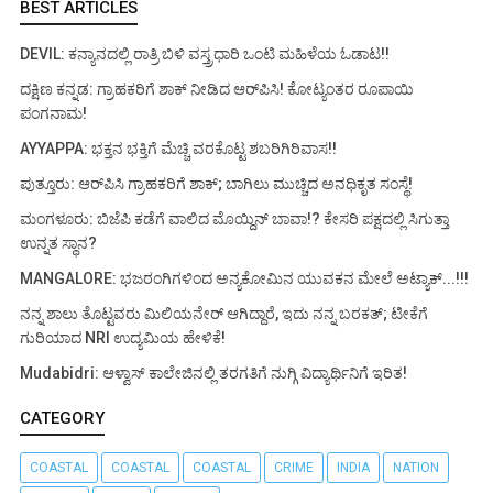
BEST ARTICLES
DEVIL: ಕನ್ಯಾನದಲ್ಲಿ ರಾತ್ರಿ ಬಿಳಿ ವಸ್ತ್ರಧಾರಿ ಒಂಟಿ ಮಹಿಳೆಯ ಓಡಾಟ!!
ದಕ್ಷಿಣ ಕನ್ನಡ: ಗ್ರಾಹಕರಿಗೆ ಶಾಕ್ ನೀಡಿದ ಆರ್‌ಪಿಸಿ! ಕೋಟ್ಯಂತರ ರೂಪಾಯಿ
ಪಂಗನಾಮ!
AYYAPPA: ಭಕ್ತನ ಭಕ್ತಿಗೆ ಮೆಚ್ಚಿ ವರಕೊಟ್ಟ ಶಬರಿಗಿರಿವಾಸ!!
ಪುತ್ತೂರು: ಆರ್‌ಪಿಸಿ ಗ್ರಾಹಕರಿಗೆ ಶಾಕ್; ಬಾಗಿಲು ಮುಚ್ಚಿದ ಅನಧಿಕೃತ ಸಂಸ್ಥೆ!
ಮಂಗಳೂರು: ಬಿಜೆಪಿ ಕಡೆಗೆ ವಾಲಿದ ಮೊಯ್ದಿನ್ ಬಾವಾ!? ಕೇಸರಿ ಪಕ್ಷದಲ್ಲಿ ಸಿಗುತ್ತಾ
ಉನ್ನತ ಸ್ಥಾನ?
MANGALORE: ಭಜರಂಗಿಗಳಿಂದ ಅನ್ಯಕೋಮಿನ ಯುವಕನ ಮೇಲೆ ಅಟ್ಯಾಕ್...!!!
ನನ್ನ ಶಾಲು ತೊಟ್ಟವರು ಮಿಲಿಯನೇರ್ ಆಗಿದ್ದಾರೆ, ಇದು ನನ್ನ ಬರಕತ್; ಟೀಕೆಗೆ
ಗುರಿಯಾದ NRI ಉದ್ಯಮಿಯ ಹೇಳಿಕೆ!
Mudabidri: ಆಳ್ವಾಸ್ ಕಾಲೇಜಿನಲ್ಲಿ ತರಗತಿಗೆ ನುಗ್ಗಿ ವಿದ್ಯಾರ್ಥಿನಿಗೆ ಇರಿತ!
CATEGORY
COASTAL
COASTAL
COASTAL
CRIME
INDIA
NATION