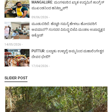
MANGALURE: ಮಂಗಳೂರಿನ ಖ್ಯಾತ ಉದ್ಯಮಿಗೆ ಕಾಂಗ್ರೆಸ್
ಮುಖಂಡನಿಂದ ಹನಿಟ್ರ್ಯಾಪ್!!
09/06/2026 -
ಮೂಡುಬಿದಿರೆ: ಹೆದ್ದಾರಿ ಸಮಸ್ಯೆ ಹೇಳಲು ಹೋದವರಿಗೆ
ಅವಮಾನ!? ಸಂಸದರ ವಿರುದ್ಧ ಬಿಜೆಪಿ ಮಂಡಲ ಉಪಾಧ್ಯಕ್ಷನ
ಆಕ್ರೋಶ!
14/05/2026 -
PUTTUR: ಬಲ್ನಾಡು ಉಳ್ಳಾಲ್ತಿ ಅಮ್ಮನಿಂದ ಮಹಾಲಿಂಗೇಶ್ವರ
ದೇವರ ಭೇಟಿ!!
17/04/2026 -
SLIDER POST