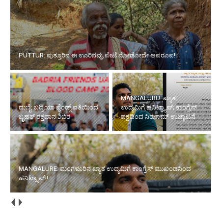
ದುಬೈ: ಬದ್ರಿಯಾ ಫ್ರೆಂಡ್ಸ್ ವತಿಯಿಂದ ಬೃಹತ್
MANGALURU: ಖ್ಯಾತ
ರಕ್ತದಾನ ಶಿಬಿರ
ಉದ್ಯಮಿಗೆ ಹನಿಟ್ರ್ಯಾಪ್; ಕಾಂಗ್ರೆಸ್
ಪಕ್ಷದಿಂದ ನಿಝಾಮ್ ಉಚ್ಛಾಟನೆ
MANGALURE: ಮಂಗಳೂರಿನ ಖ್ಯಾತ ಉದ್ಯಮಿಗೆ ಕಾಂಗ್ರೆಸ್
ಮುಖಂಡನಿಂದ ಹನಿಟ್ರ್ಯಾಪ್!!
ಮೂಡುಬಿದಿರೆ: ಹೆದ್ದಾರಿ ಸಮಸ್ಯೆ ಹೇಳಲು ಹೋದವರಿಗೆ ಅವಮಾನ!? ಸಂಸದರ
ವಿರುದ್ಧ ಬಿಜೆಪಿ ಮಂಡಲ ಉಪಾಧ್ಯಕ್ಷನ ಆಕ್ರೋಶ!