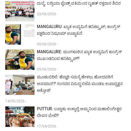
ದುಬೈ: ಬದ್ರಿಯಾ ಫ್ರೆಂಡ್ಸ್ ವತಿಯಿಂದ ಬೃಹತ್ ರಕ್ತದಾನ ಶಿಬಿರ
23/06/2026 -
MANGALURU: ಖ್ಯಾತ ಉದ್ಯಮಿಗೆ ಹನಿಟ್ರ್ಯಾಪ್; ಕಾಂಗ್ರೆಸ್
ಪಕ್ಷದಿಂದ ನಿಝಾಮ್ ಉಚ್ಛಾಟನೆ
09/06/2026 -
MANGALURE: ಮಂಗಳೂರಿನ ಖ್ಯಾತ ಉದ್ಯಮಿಗೆ ಕಾಂಗ್ರೆಸ್
ಮುಖಂಡನಿಂದ ಹನಿಟ್ರ್ಯಾಪ್!!
09/06/2026 -
ಮೂಡುಬಿದಿರೆ: ಹೆದ್ದಾರಿ ಸಮಸ್ಯೆ ಹೇಳಲು ಹೋದವರಿಗೆ
ಅವಮಾನ!? ಸಂಸದರ ವಿರುದ್ಧ ಬಿಜೆಪಿ ಮಂಡಲ ಉಪಾಧ್ಯಕ್ಷನ
ಆಕ್ರೋಶ!
14/05/2026 -
PUTTUR: ಬಲ್ನಾಡು ಉಳ್ಳಾಲ್ತಿ ಅಮ್ಮನಿಂದ ಮಹಾಲಿಂಗೇಶ್ವರ
ದೇವರ ಭೇಟಿ!!
17/04/2026 -