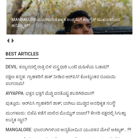
MANGALURE: ಮಂಗಳೂರಿನ ಖ್ಯಾತ ಉದ್ಯಮಿಗೆ ಕಾಂಗ್ರೆಸ್ ಮುಖಂಡನಿಂದ
ಹನಿಟ್ರ್ಯಾಪ್!!
BEST ARTICLES
DEVIL: ಕನ್ಯಾನದಲ್ಲಿ ರಾತ್ರಿ ಬಿಳಿ ವಸ್ತ್ರಧಾರಿ ಒಂಟಿ ಮಹಿಳೆಯ ಓಡಾಟ!!
ದಕ್ಷಿಣ ಕನ್ನಡ: ಗ್ರಾಹಕರಿಗೆ ಶಾಕ್ ನೀಡಿದ ಆರ್‌ಪಿಸಿ! ಕೋಟ್ಯಂತರ ರೂಪಾಯಿ
ಪಂಗನಾಮ!
AYYAPPA: ಭಕ್ತನ ಭಕ್ತಿಗೆ ಮೆಚ್ಚಿ ವರಕೊಟ್ಟ ಶಬರಿಗಿರಿವಾಸ!!
ಪುತ್ತೂರು: ಆರ್‌ಪಿಸಿ ಗ್ರಾಹಕರಿಗೆ ಶಾಕ್; ಬಾಗಿಲು ಮುಚ್ಚಿದ ಅನಧಿಕೃತ ಸಂಸ್ಥೆ!
ಮಂಗಳೂರು: ಬಿಜೆಪಿ ಕಡೆಗೆ ವಾಲಿದ ಮೊಯ್ದಿನ್ ಬಾವಾ!? ಕೇಸರಿ ಪಕ್ಷದಲ್ಲಿ ಸಿಗುತ್ತಾ
ಉನ್ನತ ಸ್ಥಾನ?
MANGALORE: ಭಜರಂಗಿಗಳಿಂದ ಅನ್ಯಕೋಮಿನ ಯುವಕನ ಮೇಲೆ ಅಟ್ಯಾಕ್...!!!