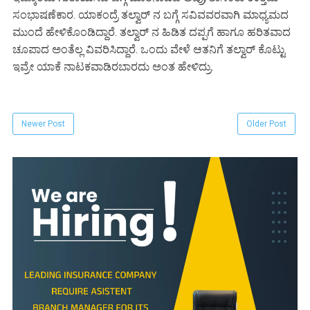
ಸಂಭಾಷಣೆಕಾರ
.
ಯಾಕಂದ್ರೆ
ತಲ್ವಾರ್
ನ
ಬಗ್ಗೆ
ಸವಿವವರವಾಗಿ
ಮಾಧ್ಯಮದ
ಮುಂದೆ
ಹೇಳಿಕೊಂಡಿದ್ದಾರೆ
.
ತಲ್ವಾರ್
ನ
ಹಿಡಿತ
ದಪ್ಪಗೆ
ಹಾಗೂ
ಹರಿತವಾದ
ಚೂಪಾದ
ಅಂತೆಲ್ಲ
ವಿವರಿಸಿದ್ದಾರೆ
.
ಒಂದು
ವೇಳೆ
ಆತನಿಗೆ
ತಲ್ವಾರ್
ಕೊಟ್ಟು
ಇವ್ರೇ
ಯಾಕೆ
ನಾಟಕವಾಡಿರಬಾರದು
ಅಂತ
ಹೇಳಿದ್ರು
.
Newer Post
Older Post