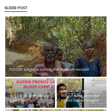
SLIDER POST
PUTTUR: ಪುತ್ತೂರಿನ ಈ ಊರಿನವ್ರು ಪೇಟೆ ನೋಡೋದೇ ಅಪರೂಪ!!
MANGALURU: ಖ್ಯಾತ
ದುಬೈ: ಬದ್ರಿಯಾ ಫ್ರೆಂಡ್ಸ್ ವತಿಯಿಂದ
ಉದ್ಯಮಿಗೆ ಹನಿಟ್ರ್ಯಾಪ್; ಕಾಂಗ್ರೆಸ್
ಬೃಹತ್ ರಕ್ತದಾನ ಶಿಬಿರ
ಪಕ್ಷದಿಂದ ನಿಝಾಮ್ ಉಚ್ಛಾಟನೆ