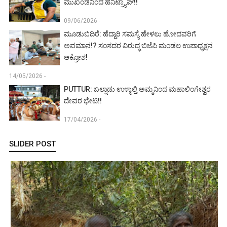
ಮುಖಂಡನಿಂದ ಹನಿಟ್ರ್ಯಾಪ್!!
09/06/2026 -
ಮೂಡುಬಿದಿರೆ: ಹೆದ್ದಾರಿ ಸಮಸ್ಯೆ ಹೇಳಲು ಹೋದವರಿಗೆ
ಅವಮಾನ!? ಸಂಸದರ ವಿರುದ್ಧ ಬಿಜೆಪಿ ಮಂಡಲ ಉಪಾಧ್ಯಕ್ಷನ
ಆಕ್ರೋಶ!
14/05/2026 -
PUTTUR: ಬಲ್ನಾಡು ಉಳ್ಳಾಲ್ತಿ ಅಮ್ಮನಿಂದ ಮಹಾಲಿಂಗೇಶ್ವರ
ದೇವರ ಭೇಟಿ!!
17/04/2026 -
SLIDER POST