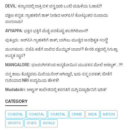
DEVIL: ಕನ್ಯಾನದಲ್ಲಿ ರಾತ್ರಿ ಬಿಳಿ ವಸ್ತ್ರಧಾರಿ ಒಂಟಿ ಮಹಿಳೆಯ ಓಡಾಟ!!
ದಕ್ಷಿಣ ಕನ್ನಡ: ಗ್ರಾಹಕರಿಗೆ ಶಾಕ್ ನೀಡಿದ ಆರ್‌ಪಿಸಿ! ಕೋಟ್ಯಂತರ ರೂಪಾಯಿ
ಪಂಗನಾಮ!
AYYAPPA: ಭಕ್ತನ ಭಕ್ತಿಗೆ ಮೆಚ್ಚಿ ವರಕೊಟ್ಟ ಶಬರಿಗಿರಿವಾಸ!!
ಪುತ್ತೂರು: ಆರ್‌ಪಿಸಿ ಗ್ರಾಹಕರಿಗೆ ಶಾಕ್; ಬಾಗಿಲು ಮುಚ್ಚಿದ ಅನಧಿಕೃತ ಸಂಸ್ಥೆ!
ಮಂಗಳೂರು: ಬಿಜೆಪಿ ಕಡೆಗೆ ವಾಲಿದ ಮೊಯ್ದಿನ್ ಬಾವಾ!? ಕೇಸರಿ ಪಕ್ಷದಲ್ಲಿ ಸಿಗುತ್ತಾ
ಉನ್ನತ ಸ್ಥಾನ?
MANGALORE: ಭಜರಂಗಿಗಳಿಂದ ಅನ್ಯಕೋಮಿನ ಯುವಕನ ಮೇಲೆ ಅಟ್ಯಾಕ್...!!!
ನನ್ನ ಶಾಲು ತೊಟ್ಟವರು ಮಿಲಿಯನೇರ್ ಆಗಿದ್ದಾರೆ, ಇದು ನನ್ನ ಬರಕತ್; ಟೀಕೆಗೆ
ಗುರಿಯಾದ NRI ಉದ್ಯಮಿಯ ಹೇಳಿಕೆ!
Mudabidri: ಆಳ್ವಾಸ್ ಕಾಲೇಜಿನಲ್ಲಿ ತರಗತಿಗೆ ನುಗ್ಗಿ ವಿದ್ಯಾರ್ಥಿನಿಗೆ ಇರಿತ!
CATEGORY
COASTAL
COASTAL
COASTAL
CRIME
INDIA
NATION
SPORTS
STATE
WORLD