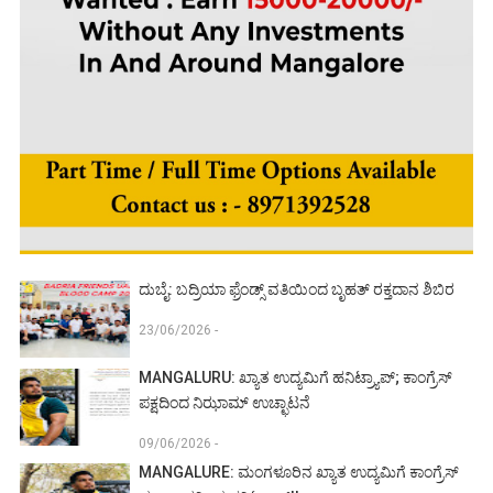
ದುಬೈ: ಬದ್ರಿಯಾ ಫ್ರೆಂಡ್ಸ್ ವತಿಯಿಂದ ಬೃಹತ್ ರಕ್ತದಾನ ಶಿಬಿರ
23/06/2026 -
MANGALURU: ಖ್ಯಾತ ಉದ್ಯಮಿಗೆ ಹನಿಟ್ರ್ಯಾಪ್; ಕಾಂಗ್ರೆಸ್
ಪಕ್ಷದಿಂದ ನಿಝಾಮ್ ಉಚ್ಛಾಟನೆ
09/06/2026 -
MANGALURE: ಮಂಗಳೂರಿನ ಖ್ಯಾತ ಉದ್ಯಮಿಗೆ ಕಾಂಗ್ರೆಸ್