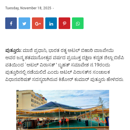
Tuesday, November 18, 2025
ಪುತ್ತೂರು:
ಮಾಜಿ ಪ್ರಧಾನಿ, ಭಾರತ ರತ್ನ ಅಟಲ್‌ ಬಿಹಾರಿ ವಾಜಪೇಯಿ
ಅವರ ಜನ್ಮ ಶತಮಾನೋತ್ಸವ ವರ್ಷದ ಪ್ರಯುಕ್ತ ದಕ್ಷಿಣ ಕನ್ನಡ ಜಿಲ್ಲಾ ಬಿಜೆಪಿ
ವತಿಯಿಂದ `ಅಟಲ್ ವಿರಾಸತ್ ' ಬೃಹತ್ ಸಮಾವೇಶ ನ.19ರಂದು
ಪುತ್ತೂರಿನಲ್ಲಿ ನಡೆಯಲಿದೆ ಎಂದು ಅಟಲ್ ವಿರಾಸತ್‌ನ ಸಂಚಾಲಕ
ವಿಧಾನಪರಿಷತ್ ಸದಸ್ಯರಾಗಿರುವ ಕಿಶೋ‌ರ್ ಕುಮಾ‌ರ್ ಪುತ್ತೂರು ಹೇಳಿದರು.