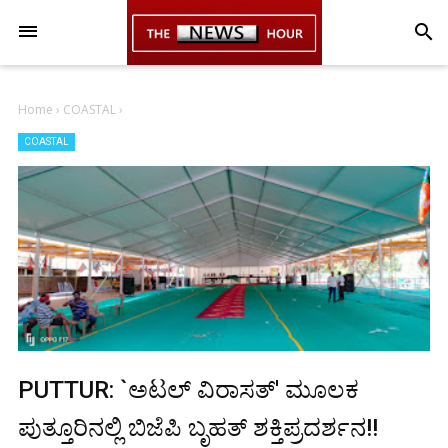
-->
search
Home
›
COASTAL
›
COASTAL
PUTTUR: `ಅಟಲ್ ವಿರಾಸತ್' ಮೂಲಕ
ಪುತ್ತೂರಿನಲ್ಲಿ ಬಿಜೆಪಿ ಬೃಹತ್ ಶಕ್ತಿಪ್ರದರ್ಶನ!!