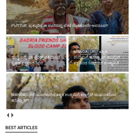
PUTTUR: ಪುತ್ತೂರಿನ ಈ ಊರಿನವ್ರು ಪೇಟೆ ನೋಡೋದೇ ಅಪರೂಪ!!
MANGALURU: ಖ್ಯಾತ
ದುಬೈ: ಬದ್ರಿಯಾ ಫ್ರೆಂಡ್ಸ್ ವತಿಯಿಂದ
ಉದ್ಯಮಿಗೆ ಹನಿಟ್ರ್ಯಾಪ್; ಕಾಂಗ್ರೆಸ್
ಬೃಹತ್ ರಕ್ತದಾನ ಶಿಬಿರ
ಪಕ್ಷದಿಂದ ನಿಝಾಮ್ ಉಚ್ಛಾಟನೆ
MANGALURE: ಮಂಗಳೂರಿನ ಖ್ಯಾತ ಉದ್ಯಮಿಗೆ ಕಾಂಗ್ರೆಸ್ ಮುಖಂಡನಿಂದ
ಹನಿಟ್ರ್ಯಾಪ್!!
BEST ARTICLES