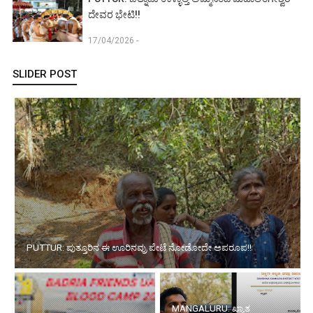
ದೇವರ ಭೇಟಿ!!
17/04/2026 -
SLIDER POST
ದುಬೈ: ಬದ್ರಿಯಾ ಫ್ರೆಂಡ್ಸ್ ವತಿಯಿಂದ ಬೃಹತ್
MANGALURU: ಖ್ಯಾತ