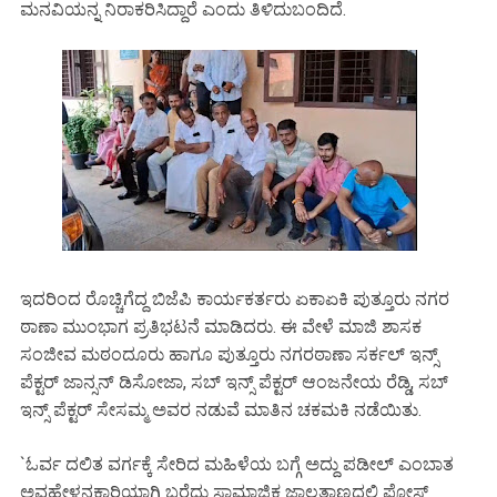
ಮನವಿಯನ್ನ ನಿರಾಕರಿಸಿದ್ದಾರೆ ಎಂದು ತಿಳಿದುಬಂದಿದೆ.
ಇದರಿಂದ ರೊಚ್ಚಿಗೆದ್ದ ಬಿಜೆಪಿ ಕಾರ್ಯಕರ್ತರು ಏಕಾಏಕಿ ಪುತ್ತೂರು ನಗರ
ಠಾಣಾ ಮುಂಭಾಗ ಪ್ರತಿಭಟನೆ ಮಾಡಿದರು. ಈ ವೇಳೆ ಮಾಜಿ ಶಾಸಕ
ಸಂಜೀವ ಮಠಂದೂರು ಹಾಗೂ ಪುತ್ತೂರು ನಗರಠಾಣಾ ಸರ್ಕಲ್ ಇನ್ಸ್
ಪೆಕ್ಟರ್ ಜಾನ್ಸನ್ ಡಿಸೋಜಾ, ಸಬ್ ಇನ್ಸ್ ಪೆಕ್ಟರ್ ಆಂಜನೇಯ ರೆಡ್ಡಿ, ಸಬ್
ಇನ್ಸ್ ಪೆಕ್ಟರ್ ಸೇಸಮ್ಮ ಅವರ ನಡುವೆ ಮಾತಿನ ಚಕಮಕಿ ನಡೆಯಿತು.
`ಓರ್ವ ದಲಿತ ವರ್ಗಕ್ಕೆ ಸೇರಿದ ಮಹಿಳೆಯ ಬಗ್ಗೆ ಅದ್ದು ಪಡೀಲ್ ಎಂಬಾತ
ಅವಹೇಳನಕಾರಿಯಾಗಿ ಬರೆದು ಸಾಮಾಜಿಕ ಜಾಲತಾಣದಲ್ಲಿ ಪೋಸ್ಟ್