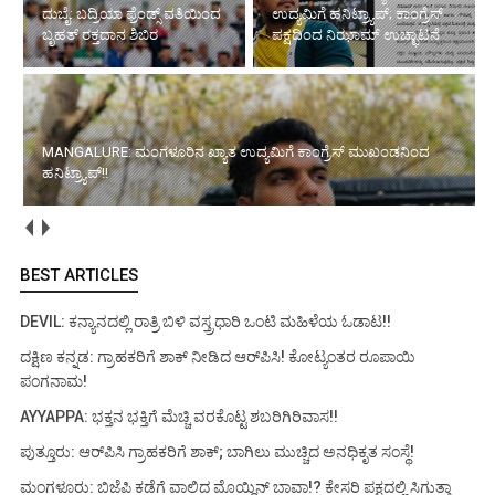
ರಕ್ತದಾನ ಶಿಬಿರ
ಉದ್ಯಮಿಗೆ ಹನಿಟ್ರ್ಯಾಪ್; ಕಾಂಗ್ರೆಸ್
ಪಕ್ಷದಿಂದ ನಿಝಾಮ್ ಉಚ್ಛಾಟನೆ
MANGALURE: ಮಂಗಳೂರಿನ ಖ್ಯಾತ ಉದ್ಯಮಿಗೆ ಕಾಂಗ್ರೆಸ್
ಮುಖಂಡನಿಂದ ಹನಿಟ್ರ್ಯಾಪ್!!
ಮೂಡುಬಿದಿರೆ: ಹೆದ್ದಾರಿ ಸಮಸ್ಯೆ ಹೇಳಲು ಹೋದವರಿಗೆ ಅವಮಾನ!? ಸಂಸದರ
ವಿರುದ್ಧ ಬಿಜೆಪಿ ಮಂಡಲ ಉಪಾಧ್ಯಕ್ಷನ ಆಕ್ರೋಶ!
BEST ARTICLES
DEVIL: ಕನ್ಯಾನದಲ್ಲಿ ರಾತ್ರಿ ಬಿಳಿ ವಸ್ತ್ರಧಾರಿ ಒಂಟಿ ಮಹಿಳೆಯ ಓಡಾಟ!!
ದಕ್ಷಿಣ ಕನ್ನಡ: ಗ್ರಾಹಕರಿಗೆ ಶಾಕ್ ನೀಡಿದ ಆರ್‌ಪಿಸಿ! ಕೋಟ್ಯಂತರ ರೂಪಾಯಿ
ಪಂಗನಾಮ!
AYYAPPA: ಭಕ್ತನ ಭಕ್ತಿಗೆ ಮೆಚ್ಚಿ ವರಕೊಟ್ಟ ಶಬರಿಗಿರಿವಾಸ!!
ಪುತ್ತೂರು: ಆರ್‌ಪಿಸಿ ಗ್ರಾಹಕರಿಗೆ ಶಾಕ್; ಬಾಗಿಲು ಮುಚ್ಚಿದ ಅನಧಿಕೃತ ಸಂಸ್ಥೆ!
ಮಂಗಳೂರು: ಬಿಜೆಪಿ ಕಡೆಗೆ ವಾಲಿದ ಮೊಯ್ದಿನ್ ಬಾವಾ!? ಕೇಸರಿ ಪಕ್ಷದಲ್ಲಿ ಸಿಗುತ್ತಾ