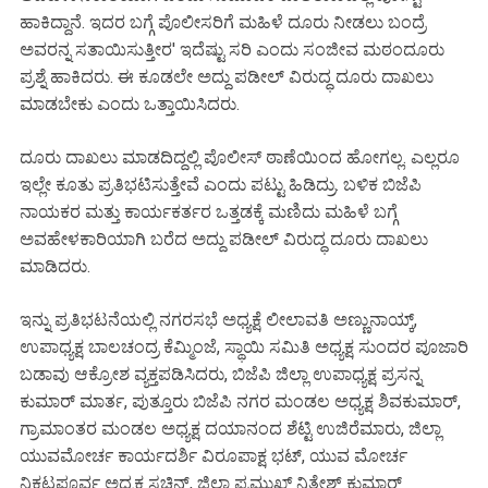
ಹಾಕಿದ್ದಾನೆ. ಇದರ ಬಗ್ಗೆ ಪೊಲೀಸರಿಗೆ ಮಹಿಳೆ ದೂರು ನೀಡಲು ಬಂದ್ರೆ
ಅವರನ್ನ ಸತಾಯಿಸುತ್ತೀರ' ಇದೆಷ್ಟು ಸರಿ ಎಂದು ಸಂಜೀವ ಮಠಂದೂರು
ಪ್ರಶ್ನೆ ಹಾಕಿದರು. ಈ ಕೂಡಲೇ ಅದ್ದು ಪಡೀಲ್ ವಿರುದ್ಧ ದೂರು ದಾಖಲು
ಮಾಡಬೇಕು ಎಂದು ಒತ್ತಾಯಿಸಿದರು.
ದೂರು ದಾಖಲು ಮಾಡದಿದ್ದಲ್ಲಿ ಪೊಲೀಸ್ ಠಾಣೆಯಿಂದ ಹೋಗಲ್ಲ. ಎಲ್ಲರೂ
ಇಲ್ಲೇ ಕೂತು ಪ್ರತಿಭಟಿಸುತ್ತೇವೆ ಎಂದು ಪಟ್ಟು ಹಿಡಿದ್ರು. ಬಳಿಕ ಬಿಜೆಪಿ
ನಾಯಕರ ಮತ್ತು ಕಾರ್ಯಕರ್ತರ ಒತ್ತಡಕ್ಕೆ ಮಣಿದು ಮಹಿಳೆ ಬಗ್ಗೆ
ಅವಹೇಳಕಾರಿಯಾಗಿ ಬರೆದ ಅದ್ದು ಪಡೀಲ್ ವಿರುದ್ಧ ದೂರು ದಾಖಲು
ಮಾಡಿದರು.
ಇನ್ನು ಪ್ರತಿಭಟನೆಯಲ್ಲಿ ನಗರಸಭೆ ಅಧ್ಯಕ್ಷೆ ಲೀಲಾವತಿ ಅಣ್ಣುನಾಯ್ಕ್,
ಉಪಾಧ್ಯಕ್ಷ ಬಾಲಚಂದ್ರ ಕೆಮ್ಮಿಂಜೆ, ಸ್ಥಾಯಿ ಸಮಿತಿ ಅಧ್ಯಕ್ಷ ಸುಂದರ ಪೂಜಾರಿ
ಬಡಾವು ಆಕ್ರೋಶ ವ್ಯಕ್ತಪಡಿಸಿದರು, ಬಿಜೆಪಿ ಜಿಲ್ಲಾ ಉಪಾಧ್ಯಕ್ಷ ಪ್ರಸನ್ನ
ಕುಮಾರ್ ಮಾರ್ತ, ಪುತ್ತೂರು ಬಿಜೆಪಿ ನಗರ ಮಂಡಲ ಅಧ್ಯಕ್ಷ ಶಿವಕುಮಾರ್,
ಗ್ರಾಮಾಂತರ ಮಂಡಲ ಅಧ್ಯಕ್ಷ ದಯಾನಂದ ಶೆಟ್ಟಿ ಉಜಿರೆಮಾರು, ಜಿಲ್ಲಾ
ಯುವಮೋರ್ಚ ಕಾರ್ಯದರ್ಶಿ ವಿರೂಪಾಕ್ಷ ಭಟ್, ಯುವ ಮೋರ್ಚ
ನಿಕಟಪೂರ್ವ ಅಧ್ಯಕ್ಷ ಸಚಿನ್, ಜಿಲ್ಲಾ ಪ್ರಮುಖ್ ನಿತೇಶ್ ಕುಮಾರ್