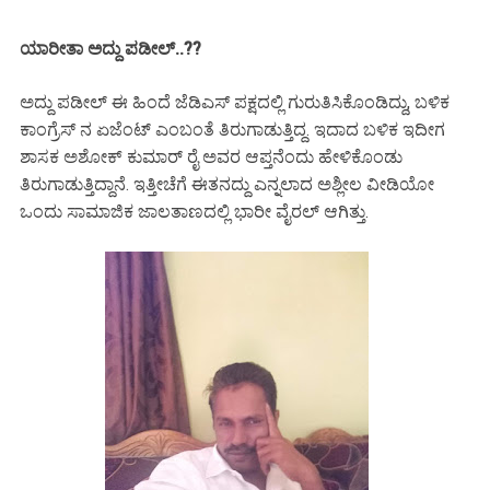
ಯಾರೀತಾ ಅದ್ದು ಪಡೀಲ್..??
ಅದ್ದು ಪಡೀಲ್ ಈ ಹಿಂದೆ ಜೆಡಿಎಸ್ ಪಕ್ಷದಲ್ಲಿ ಗುರುತಿಸಿಕೊಂಡಿದ್ದು, ಬಳಿಕ
ಕಾಂಗ್ರೆಸ್ ನ ಏಜೆಂಟ್ ಎಂಬಂತೆ ತಿರುಗಾಡುತ್ತಿದ್ದ. ಇದಾದ ಬಳಿಕ ಇದೀಗ
ಶಾಸಕ ಅಶೋಕ್ ಕುಮಾರ್ ರೈ ಅವರ ಆಪ್ತನೆಂದು ಹೇಳಿಕೊಂಡು
ತಿರುಗಾಡುತ್ತಿದ್ದಾನೆ. ಇತ್ತೀಚೆಗೆ ಈತನದ್ದು ಎನ್ನಲಾದ ಅಶ್ಲೀಲ ವೀಡಿಯೋ
ಒಂದು ಸಾಮಾಜಿಕ ಜಾಲತಾಣದಲ್ಲಿ ಭಾರೀ ವೈರಲ್ ಆಗಿತ್ತು.