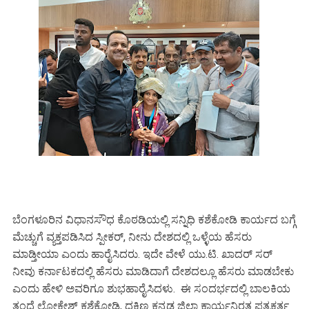
ಬೆಂಗಳೂರಿನ ವಿಧಾನಸೌಧ ಕೊಠಡಿಯಲ್ಲಿ ಸನ್ನಿಧಿ ಕಶೆಕೋಡಿ ಕಾರ್ಯದ ಬಗ್ಗೆ
ಮೆಚ್ಚುಗೆ ವ್ಯಕ್ತಪಡಿಸಿದ ಸ್ಪೀಕರ್, ನೀನು ದೇಶದಲ್ಲಿ ಒಳ್ಳೆಯ ಹೆಸರು
ಮಾಡ್ತೀಯಾ ಎಂದು ಹಾರೈಸಿದರು. ಇದೇ ವೇಳೆ ಯು.ಟಿ. ಖಾದರ್ ಸರ್
ನೀವು ಕರ್ನಾಟಕದಲ್ಲಿ ಹೆಸರು ಮಾಡಿದಾಗೆ ದೇಶದಲ್ಲೂ ಹೆಸರು ಮಾಡಬೇಕು
ಎಂದು ಹೇಳಿ ಅವರಿಗೂ ಶುಭಹಾರೈಸಿದಳು. ಈ ಸಂದರ್ಭದಲ್ಲಿ ಬಾಲಕಿಯ
ತಂದೆ ಲೋಕೇಶ್ ಕಶೆಕೋಡಿ, ದಕ್ಷಿಣ ಕನ್ನಡ ಜಿಲ್ಲಾ ಕಾರ್ಯನಿರತ ಪತ್ರಕರ್ತ