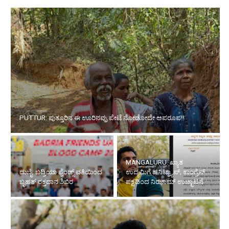
PUTTUR: ಪುತ್ತೂರಿನ ಈ ಊರಿನವ್ರು ಪೇಟೆ ನೋಡೋದೇ ಅಪರೂಪ!!
MANGALURU: ಖ್ಯಾತ
ದುಬೈ: ಬದ್ರಿಯಾ ಫ್ರೆಂಡ್ಸ್ ವತಿಯಿಂದ
ಉದ್ಯಮಿಗೆ ಹನಿಟ್ರ್ಯಾಪ್; ಕಾಂಗ್ರೆಸ್
ಬೃಹತ್ ರಕ್ತದಾನ ಶಿಬಿರ
ಪಕ್ಷದಿಂದ ನಿಝಾಮ್ ಉಚ್ಛಾಟನೆ