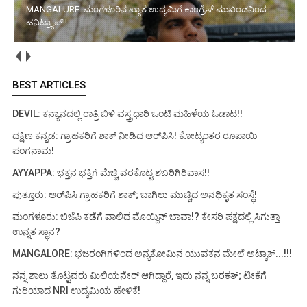
MANGALURE: ಮಂಗಳೂರಿನ ಖ್ಯಾತ ಉದ್ಯಮಿಗೆ ಕಾಂಗ್ರೆಸ್ ಮುಖಂಡನಿಂದ
ಹನಿಟ್ರ್ಯಾಪ್!!
BEST ARTICLES
DEVIL: ಕನ್ಯಾನದಲ್ಲಿ ರಾತ್ರಿ ಬಿಳಿ ವಸ್ತ್ರಧಾರಿ ಒಂಟಿ ಮಹಿಳೆಯ ಓಡಾಟ!!
ದಕ್ಷಿಣ ಕನ್ನಡ: ಗ್ರಾಹಕರಿಗೆ ಶಾಕ್ ನೀಡಿದ ಆರ್‌ಪಿಸಿ! ಕೋಟ್ಯಂತರ ರೂಪಾಯಿ
ಪಂಗನಾಮ!
AYYAPPA: ಭಕ್ತನ ಭಕ್ತಿಗೆ ಮೆಚ್ಚಿ ವರಕೊಟ್ಟ ಶಬರಿಗಿರಿವಾಸ!!
ಪುತ್ತೂರು: ಆರ್‌ಪಿಸಿ ಗ್ರಾಹಕರಿಗೆ ಶಾಕ್; ಬಾಗಿಲು ಮುಚ್ಚಿದ ಅನಧಿಕೃತ ಸಂಸ್ಥೆ!
ಮಂಗಳೂರು: ಬಿಜೆಪಿ ಕಡೆಗೆ ವಾಲಿದ ಮೊಯ್ದಿನ್ ಬಾವಾ!? ಕೇಸರಿ ಪಕ್ಷದಲ್ಲಿ ಸಿಗುತ್ತಾ
ಉನ್ನತ ಸ್ಥಾನ?
MANGALORE: ಭಜರಂಗಿಗಳಿಂದ ಅನ್ಯಕೋಮಿನ ಯುವಕನ ಮೇಲೆ ಅಟ್ಯಾಕ್...!!!
ನನ್ನ ಶಾಲು ತೊಟ್ಟವರು ಮಿಲಿಯನೇರ್ ಆಗಿದ್ದಾರೆ, ಇದು ನನ್ನ ಬರಕತ್; ಟೀಕೆಗೆ
ಗುರಿಯಾದ NRI ಉದ್ಯಮಿಯ ಹೇಳಿಕೆ!