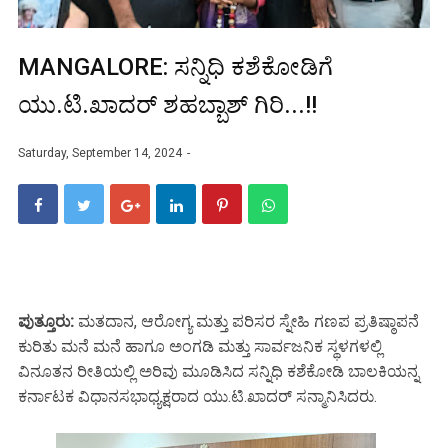
MANGALORE: ಸನ್ನಿಧಿ ಕಶೆಕೋಡಿಗೆ
ಯು.ಟಿ.ಖಾದರ್ ಶಹಬ್ಬಾಶ್ ಗಿರಿ...!!
Saturday, September 14, 2024
ಪುತ್ತೂರು:
ಮತದಾನ, ಆರೋಗ್ಯ ಮತ್ತು ಪರಿಸರ ಸ್ನೇಹಿ ಗಣಪ ಪ್ರತಿಷ್ಠಾಪನೆ
ಕುರಿತು ಮನೆ ಮನೆ ಹಾಗೂ ಅಂಗಡಿ ಮತ್ತು ಸಾರ್ವಜನಿಕ ಸ್ಥಳಗಳಲ್ಲಿ
ವಿನೂತನ ರೀತಿಯಲ್ಲಿ ಅರಿವು ಮೂಡಿಸಿದ ಸನ್ನಿಧಿ ಕಶೆಕೋಡಿ ಬಾಲಕಿಯನ್ನ
ಕರ್ನಾಟಕ ವಿಧಾನಸಭಾಧ್ಯಕ್ಷರಾದ ಯು.ಟಿ.ಖಾದ‌ರ್ ಸನ್ಮಾನಿಸಿದರು.