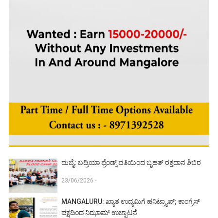
ದುಬೈ: ಬದ್ರಿಯಾ ಫ್ರೆಂಡ್ಸ್ ವತಿಯಿಂದ ಬೃಹತ್ ರಕ್ತದಾನ ಶಿಬಿರ
23/06/2026 -
MANGALURU: ಖ್ಯಾತ ಉದ್ಯಮಿಗೆ ಹನಿಟ್ರ್ಯಾಪ್; ಕಾಂಗ್ರೆಸ್
ಪಕ್ಷದಿಂದ ನಿಝಾಮ್ ಉಚ್ಛಾಟನೆ