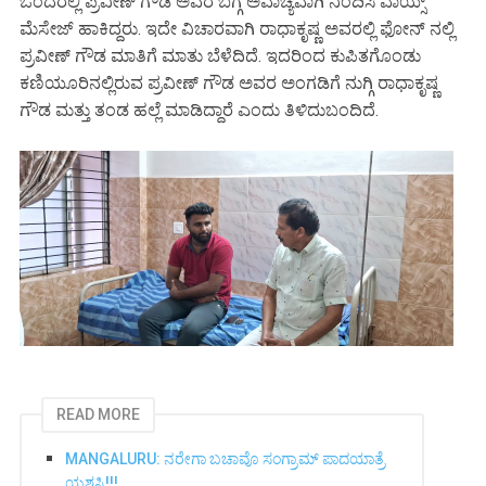
ಒಂದರಲ್ಲಿ ಪ್ರವೀಣ್ ಗೌಡ ಅವರ ಬಗ್ಗೆ ಅವಾಚ್ಯವಾಗಿ ನಿಂದಿಸಿ ವಾಯ್ಸ್
ಮೆಸೇಜ್ ಹಾಕಿದ್ದರು. ಇದೇ ವಿಚಾರವಾಗಿ ರಾಧಾಕೃಷ್ಣ ಅವರಲ್ಲಿ ಫೋನ್ ನಲ್ಲಿ
ಪ್ರವೀಣ್ ಗೌಡ ಮಾತಿಗೆ ಮಾತು ಬೆಳೆದಿದೆ. ಇದರಿಂದ ಕುಪಿತಗೊಂಡು
ಕಣಿಯೂರಿನಲ್ಲಿರುವ ಪ್ರವೀಣ್ ಗೌಡ ಅವರ ಅಂಗಡಿಗೆ ನುಗ್ಗಿ ರಾಧಾಕೃಷ್ಣ
ಗೌಡ ಮತ್ತು ತಂಡ ಹಲ್ಲೆ ಮಾಡಿದ್ದಾರೆ ಎಂದು ತಿಳಿದುಬಂದಿದೆ.
READ MORE
MANGALURU: ನರೇಗಾ ಬಚಾವೊ ಸಂಗ್ರಾಮ್ ಪಾದಯಾತ್ರೆ
ಯಶಸ್ವಿ!!!