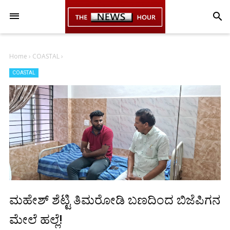
-->
search
Home
›
COASTAL
›
COASTAL
ಮಹೇಶ್ ಶೆಟ್ಟಿ‌ ತಿಮರೋಡಿ ಬಣದಿಂದ ಬಿಜೆಪಿಗನ
ಮೇಲೆ‌ ಹಲ್ಲೆ!