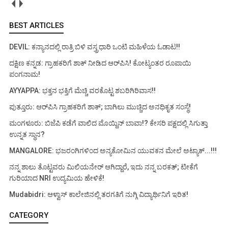
BEST ARTICLES
DEVIL: ಕನ್ಯಾನದಲ್ಲಿ ರಾತ್ರಿ ಬಿಳಿ ವಸ್ತ್ರಧಾರಿ ಒಂಟಿ ಮಹಿಳೆಯ ಓಡಾಟ!!
ದಕ್ಷಿಣ ಕನ್ನಡ: ಗ್ರಾಹಕರಿಗೆ ಶಾಕ್ ನೀಡಿದ ಆರ್‌ಪಿಸಿ! ಕೋಟ್ಯಂತರ ರೂಪಾಯಿ
ಪಂಗನಾಮ!
AYYAPPA: ಭಕ್ತನ ಭಕ್ತಿಗೆ ಮೆಚ್ಚಿ ವರಕೊಟ್ಟ ಶಬರಿಗಿರಿವಾಸ!!
ಪುತ್ತೂರು: ಆರ್‌ಪಿಸಿ ಗ್ರಾಹಕರಿಗೆ ಶಾಕ್; ಬಾಗಿಲು ಮುಚ್ಚಿದ ಅನಧಿಕೃತ ಸಂಸ್ಥೆ!
ಮಂಗಳೂರು: ಬಿಜೆಪಿ ಕಡೆಗೆ ವಾಲಿದ ಮೊಯ್ದಿನ್ ಬಾವಾ!? ಕೇಸರಿ ಪಕ್ಷದಲ್ಲಿ ಸಿಗುತ್ತಾ
ಉನ್ನತ ಸ್ಥಾನ?
MANGALORE: ಭಜರಂಗಿಗಳಿಂದ ಅನ್ಯಕೋಮಿನ ಯುವಕನ ಮೇಲೆ ಅಟ್ಯಾಕ್...!!!
ನನ್ನ ಶಾಲು ತೊಟ್ಟವರು ಮಿಲಿಯನೇರ್ ಆಗಿದ್ದಾರೆ, ಇದು ನನ್ನ ಬರಕತ್; ಟೀಕೆಗೆ
ಗುರಿಯಾದ NRI ಉದ್ಯಮಿಯ ಹೇಳಿಕೆ!
Mudabidri: ಆಳ್ವಾಸ್ ಕಾಲೇಜಿನಲ್ಲಿ ತರಗತಿಗೆ ನುಗ್ಗಿ ವಿದ್ಯಾರ್ಥಿನಿಗೆ ಇರಿತ!
CATEGORY