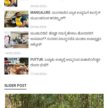
09/06/2026 -
MANGALURE: ಮಂಗಳೂರಿನ ಖ್ಯಾತ ಉದ್ಯಮಿಗೆ ಕಾಂಗ್ರೆಸ್
ಮುಖಂಡನಿಂದ ಹನಿಟ್ರ್ಯಾಪ್!!
09/06/2026 -
ಮೂಡುಬಿದಿರೆ: ಹೆದ್ದಾರಿ ಸಮಸ್ಯೆ ಹೇಳಲು ಹೋದವರಿಗೆ
ಅವಮಾನ!? ಸಂಸದರ ವಿರುದ್ಧ ಬಿಜೆಪಿ ಮಂಡಲ ಉಪಾಧ್ಯಕ್ಷನ
ಆಕ್ರೋಶ!
14/05/2026 -
PUTTUR: ಬಲ್ನಾಡು ಉಳ್ಳಾಲ್ತಿ ಅಮ್ಮನಿಂದ ಮಹಾಲಿಂಗೇಶ್ವರ
ದೇವರ ಭೇಟಿ!!
17/04/2026 -
SLIDER POST