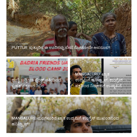
PUTTUR: ಪುತ್ತೂರಿನ ಈ ಊರಿನವ್ರು ಪೇಟೆ ನೋಡೋದೇ ಅಪರೂಪ!!
MANGALURU: ಖ್ಯಾತ
ದುಬೈ: ಬದ್ರಿಯಾ ಫ್ರೆಂಡ್ಸ್ ವತಿಯಿಂದ
ಉದ್ಯಮಿಗೆ ಹನಿಟ್ರ್ಯಾಪ್; ಕಾಂಗ್ರೆಸ್
ಬೃಹತ್ ರಕ್ತದಾನ ಶಿಬಿರ
ಪಕ್ಷದಿಂದ ನಿಝಾಮ್ ಉಚ್ಛಾಟನೆ
MANGALURE: ಮಂಗಳೂರಿನ ಖ್ಯಾತ ಉದ್ಯಮಿಗೆ ಕಾಂಗ್ರೆಸ್ ಮುಖಂಡನಿಂದ
ಹನಿಟ್ರ್ಯಾಪ್!!