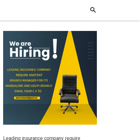
search
Leading insurance company require