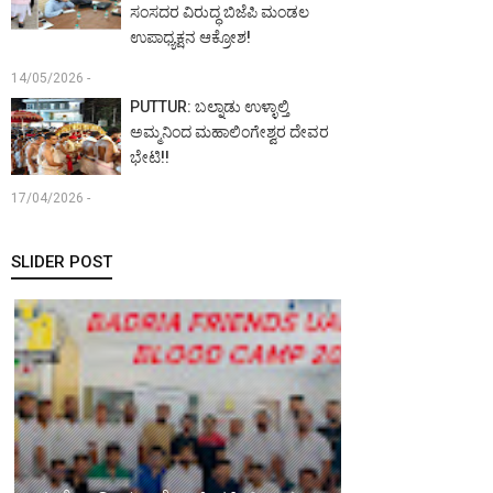
ಸಂಸದರ ವಿರುದ್ಧ ಬಿಜೆಪಿ ಮಂಡಲ
ಉಪಾಧ್ಯಕ್ಷನ ಆಕ್ರೋಶ!
14/05/2026 -
PUTTUR: ಬಲ್ನಾಡು ಉಳ್ಳಾಲ್ತಿ
ಅಮ್ಮನಿಂದ ಮಹಾಲಿಂಗೇಶ್ವರ ದೇವರ
ಭೇಟಿ!!
17/04/2026 -
SLIDER POST
MANGALURU:
ಖ್ಯಾತ
MANGALURE: