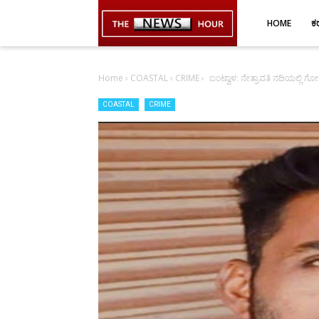
-->
HOME
ಕ
Home
›
COASTAL
›
CRIME
›
ಬಂಟ್ವಾಳ: ನೇತ್ರಾವತಿ ನದಿಯಲ್ಲಿ ಗೋ
COASTAL
CRIME