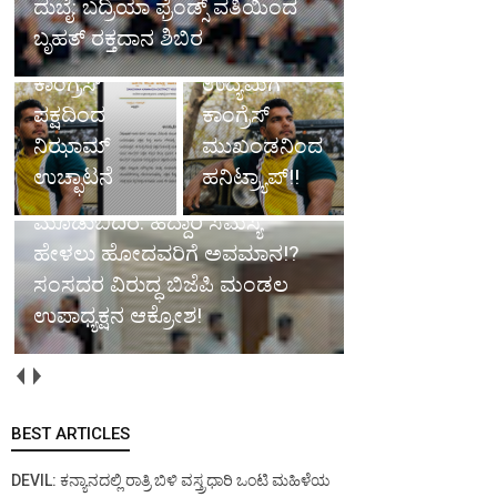
ದುಬೈ: ಬದ್ರಿಯಾ ಫ್ರೆಂಡ್ಸ್ ವತಿಯಿಂದ
ಉದ್ಯಮಿಗೆ
ಮಂಗಳೂರಿನ
ಬೃಹತ್ ರಕ್ತದಾನ ಶಿಬಿರ
ಹನಿಟ್ರ್ಯಾಪ್;
ಖ್ಯಾತ
ಕಾಂಗ್ರೆಸ್
ಉದ್ಯಮಿಗೆ
ಪಕ್ಷದಿಂದ
ಕಾಂಗ್ರೆಸ್
ನಿಝಾಮ್
ಮುಖಂಡನಿಂದ
ಉಚ್ಛಾಟನೆ
ಹನಿಟ್ರ್ಯಾಪ್!!
ಮೂಡುಬಿದಿರೆ: ಹೆದ್ದಾರಿ ಸಮಸ್ಯೆ
ಹೇಳಲು ಹೋದವರಿಗೆ ಅವಮಾನ!?
ಸಂಸದರ ವಿರುದ್ಧ ಬಿಜೆಪಿ ಮಂಡಲ
ಉಪಾಧ್ಯಕ್ಷನ ಆಕ್ರೋಶ!
BEST ARTICLES
DEVIL: ಕನ್ಯಾನದಲ್ಲಿ ರಾತ್ರಿ ಬಿಳಿ ವಸ್ತ್ರಧಾರಿ ಒಂಟಿ ಮಹಿಳೆಯ