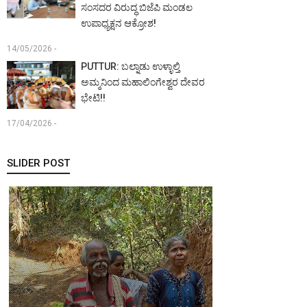
ಸಂಸದರ ವಿರುದ್ಧ ಬಿಜೆಪಿ ಮಂಡಲ
ಉಪಾಧ್ಯಕ್ಷನ ಆಕ್ರೋಶ!
14/05/2026 -
PUTTUR: ಬಲ್ನಾಡು ಉಳ್ಳಾಲ್ತಿ
ಅಮ್ಮನಿಂದ ಮಹಾಲಿಂಗೇಶ್ವರ ದೇವರ
ಭೇಟಿ!!
17/04/2026 -
SLIDER POST
MANGALURU:
ಖ್ಯಾತ