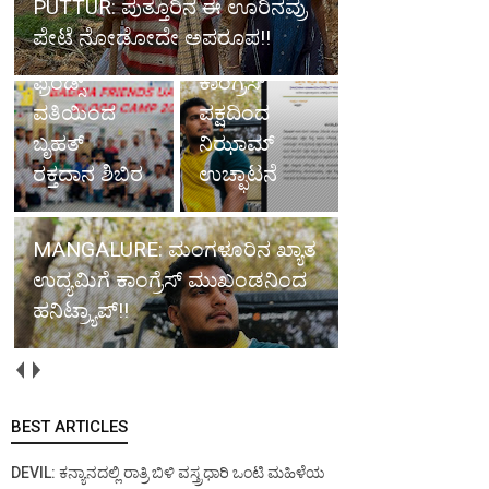
PUTTUR: ಪುತ್ತೂರಿನ ಈ ಊರಿನವ್ರು
ಉದ್ಯಮಿಗೆ
ಪೇಟೆ ನೋಡೋದೇ ಅಪರೂಪ!!
ದುಬೈ: ಬದ್ರಿಯಾ
ಹನಿಟ್ರ್ಯಾಪ್;
ಫ್ರೆಂಡ್ಸ್
ಕಾಂಗ್ರೆಸ್
ವತಿಯಿಂದ
ಪಕ್ಷದಿಂದ
ಬೃಹತ್
ನಿಝಾಮ್
ರಕ್ತದಾನ ಶಿಬಿರ
ಉಚ್ಛಾಟನೆ
MANGALURE: ಮಂಗಳೂರಿನ ಖ್ಯಾತ
ಉದ್ಯಮಿಗೆ ಕಾಂಗ್ರೆಸ್ ಮುಖಂಡನಿಂದ
ಹನಿಟ್ರ್ಯಾಪ್!!
BEST ARTICLES
DEVIL: ಕನ್ಯಾನದಲ್ಲಿ ರಾತ್ರಿ ಬಿಳಿ ವಸ್ತ್ರಧಾರಿ ಒಂಟಿ ಮಹಿಳೆಯ