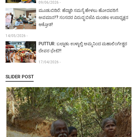
09/06/2026 -
ಮೂಡುಬಿದಿರೆ: ಹೆದ್ದಾರಿ ಸಮಸ್ಯೆ ಹೇಳಲು ಹೋದವರಿಗೆ
ಅವಮಾನ!? ಸಂಸದರ ವಿರುದ್ಧ ಬಿಜೆಪಿ ಮಂಡಲ ಉಪಾಧ್ಯಕ್ಷನ
ಆಕ್ರೋಶ!
14/05/2026 -
PUTTUR: ಬಲ್ನಾಡು ಉಳ್ಳಾಲ್ತಿ ಅಮ್ಮನಿಂದ ಮಹಾಲಿಂಗೇಶ್ವರ
ದೇವರ ಭೇಟಿ!!
17/04/2026 -
SLIDER POST