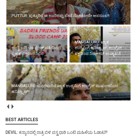
PUTTUR: ಪುತ್ತೂರಿನ ಈ ಊರಿನವ್ರು ಪೇಟೆ ನೋಡೋದೇ ಅಪರೂಪ!!
MANGALURU: ಖ್ಯಾತ
ದುಬೈ: ಬದ್ರಿಯಾ ಫ್ರೆಂಡ್ಸ್ ವತಿಯಿಂದ
ಉದ್ಯಮಿಗೆ ಹನಿಟ್ರ್ಯಾಪ್; ಕಾಂಗ್ರೆಸ್
ಬೃಹತ್ ರಕ್ತದಾನ ಶಿಬಿರ
ಪಕ್ಷದಿಂದ ನಿಝಾಮ್ ಉಚ್ಛಾಟನೆ
MANGALURE: ಮಂಗಳೂರಿನ ಖ್ಯಾತ ಉದ್ಯಮಿಗೆ ಕಾಂಗ್ರೆಸ್ ಮುಖಂಡನಿಂದ
ಹನಿಟ್ರ್ಯಾಪ್!!
BEST ARTICLES
DEVIL: ಕನ್ಯಾನದಲ್ಲಿ ರಾತ್ರಿ ಬಿಳಿ ವಸ್ತ್ರಧಾರಿ ಒಂಟಿ ಮಹಿಳೆಯ ಓಡಾಟ!!