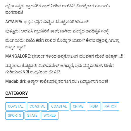
ದಕ್ಷಿಣ ಕನ್ನಡ: ಗ್ರಾಹಕರಿಗೆ ಶಾಕ್ ನೀಡಿದ ಆರ್‌ಪಿಸಿ! ಕೋಟ್ಯಂತರ ರೂಪಾಯಿ
ಪಂಗನಾಮ!
AYYAPPA: ಭಕ್ತನ ಭಕ್ತಿಗೆ ಮೆಚ್ಚಿ ವರಕೊಟ್ಟ ಶಬರಿಗಿರಿವಾಸ!!
ಪುತ್ತೂರು: ಆರ್‌ಪಿಸಿ ಗ್ರಾಹಕರಿಗೆ ಶಾಕ್; ಬಾಗಿಲು ಮುಚ್ಚಿದ ಅನಧಿಕೃತ ಸಂಸ್ಥೆ!
ಮಂಗಳೂರು: ಬಿಜೆಪಿ ಕಡೆಗೆ ವಾಲಿದ ಮೊಯ್ದಿನ್ ಬಾವಾ!? ಕೇಸರಿ ಪಕ್ಷದಲ್ಲಿ ಸಿಗುತ್ತಾ
ಉನ್ನತ ಸ್ಥಾನ?
MANGALORE: ಭಜರಂಗಿಗಳಿಂದ ಅನ್ಯಕೋಮಿನ ಯುವಕನ ಮೇಲೆ ಅಟ್ಯಾಕ್...!!!
ನನ್ನ ಶಾಲು ತೊಟ್ಟವರು ಮಿಲಿಯನೇರ್ ಆಗಿದ್ದಾರೆ, ಇದು ನನ್ನ ಬರಕತ್; ಟೀಕೆಗೆ
ಗುರಿಯಾದ NRI ಉದ್ಯಮಿಯ ಹೇಳಿಕೆ!
Mudabidri: ಆಳ್ವಾಸ್ ಕಾಲೇಜಿನಲ್ಲಿ ತರಗತಿಗೆ ನುಗ್ಗಿ ವಿದ್ಯಾರ್ಥಿನಿಗೆ ಇರಿತ!
CATEGORY
COASTAL
COASTAL
COASTAL
CRIME
INDIA
NATION
SPORTS
STATE
WORLD