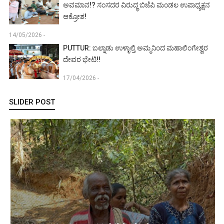
ಅವಮಾನ!? ಸಂಸದರ ವಿರುದ್ಧ ಬಿಜೆಪಿ ಮಂಡಲ ಉಪಾಧ್ಯಕ್ಷನ
ಆಕ್ರೋಶ!
14/05/2026 -
PUTTUR: ಬಲ್ನಾಡು ಉಳ್ಳಾಲ್ತಿ ಅಮ್ಮನಿಂದ ಮಹಾಲಿಂಗೇಶ್ವರ
ದೇವರ ಭೇಟಿ!!
17/04/2026 -
SLIDER POST