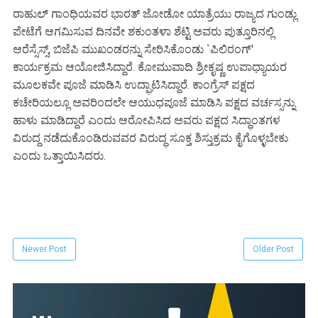
ರಾಹುಲ್ ಗಾಂಧಿಯವರ ಭಾರತ್ ಜೋಡೋ ಯಾತ್ರೆಯು ರಾಜ್ಯದ ಗುಂಡ್ಲು
ಪೇಟೆಗೆ ಆಗಮಿಸುವ ದಿನವೇ ಶಕುಂತಳಾ ಶೆಟ್ಟಿ ಅವರು ಪುತ್ತೂರಿನಲ್ಲಿ
ಆರೆಸ್ಸೆಸ್ಸ್, ಬಿಜೆಪಿ ಮುಖಂಡರನ್ನು ಸೇರಿಸಿಕೊಂಡು `ಪಿಲಿರಂಗ್'
ಕಾರ್ಯಕ್ರಮ ಆಯೋಜಿಸಿದ್ದಾರೆ. ಕೋಮುವಾದಿ ಶ್ರೀಕೃಷ್ಣ ಉಪಾಧ್ಯಾಯರ
ಮೂಲಕವೇ ಪೂಜೆ ಮಾಡಿಸಿ ಉದ್ಘಾಟಿಸಿದ್ದಾರೆ. ಕಾಂಗ್ರೆಸ್ ಪಕ್ಷದ
ಕಚೇರಿಯಲ್ಲೂ ಅವರಿಂದಲೇ ಆಯುಧಪೂಜೆ ಮಾಡಿಸಿ ಪಕ್ಷದ ವರ್ಚಸ್ಸನ್ನು
ಹಾಳು ಮಾಡಿದ್ದಾರೆ ಎಂದು ಆರೋಪಿಸಿದ ಅವರು ಪಕ್ಷದ ಸಿದ್ಧಾಂತಗಳ
ವಿರುದ್ದ ನಡೆದುಕೊಂಡಿರುವವರ ವಿರುದ್ಧ ಸೂಕ್ತ ಶಿಸ್ತುಕ್ರಮ ಕೈಗೊಳ್ಳಬೇಕು
ಎಂದು ಒತ್ತಾಯಿಸಿದರು.
Newer Post
Older Post