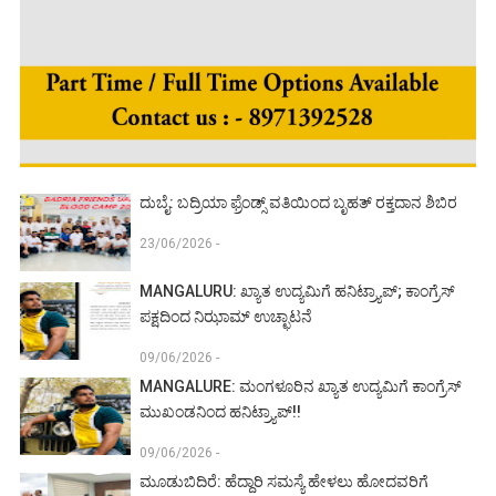
ದುಬೈ: ಬದ್ರಿಯಾ ಫ್ರೆಂಡ್ಸ್ ವತಿಯಿಂದ ಬೃಹತ್ ರಕ್ತದಾನ ಶಿಬಿರ
23/06/2026 -
MANGALURU: ಖ್ಯಾತ ಉದ್ಯಮಿಗೆ ಹನಿಟ್ರ್ಯಾಪ್; ಕಾಂಗ್ರೆಸ್
ಪಕ್ಷದಿಂದ ನಿಝಾಮ್ ಉಚ್ಛಾಟನೆ
09/06/2026 -
MANGALURE: ಮಂಗಳೂರಿನ ಖ್ಯಾತ ಉದ್ಯಮಿಗೆ ಕಾಂಗ್ರೆಸ್
ಮುಖಂಡನಿಂದ ಹನಿಟ್ರ್ಯಾಪ್!!
09/06/2026 -
ಮೂಡುಬಿದಿರೆ: ಹೆದ್ದಾರಿ ಸಮಸ್ಯೆ ಹೇಳಲು ಹೋದವರಿಗೆ