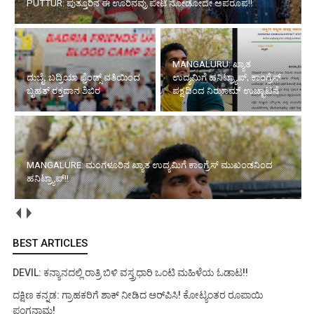
PUTTUR: ಪುತ್ತೂರಿನ ಈ ಊರಿನವ್ರು ಪೇಟೆ ನೋಡೋದೇ ಅಪರೂಪ!!
MANGALURU: ಖ್ಯಾತ
ದುಬೈ: ಬದ್ರಿಯಾ ಫ್ರೆಂಡ್ಸ್ ವತಿಯಿಂದ
ಉದ್ಯಮಿಗೆ ಹನಿಟ್ರ್ಯಾಪ್; ಕಾಂಗ್ರೆಸ್
ಬೃಹತ್ ರಕ್ತದಾನ ಶಿಬಿರ
ಪಕ್ಷದಿಂದ ನಿಝಾಮ್ ಉಚ್ಛಾಟನೆ
MANGALURE: ಮಂಗಳೂರಿನ ಖ್ಯಾತ ಉದ್ಯಮಿಗೆ ಕಾಂಗ್ರೆಸ್ ಮುಖಂಡನಿಂದ
ಹನಿಟ್ರ್ಯಾಪ್!!
BEST ARTICLES
DEVIL: ಕನ್ಯಾನದಲ್ಲಿ ರಾತ್ರಿ ಬಿಳಿ ವಸ್ತ್ರಧಾರಿ ಒಂಟಿ ಮಹಿಳೆಯ ಓಡಾಟ!!
ದಕ್ಷಿಣ ಕನ್ನಡ: ಗ್ರಾಹಕರಿಗೆ ಶಾಕ್ ನೀಡಿದ ಆರ್‌ಪಿಸಿ! ಕೋಟ್ಯಂತರ ರೂಪಾಯಿ
ಪಂಗನಾಮ!