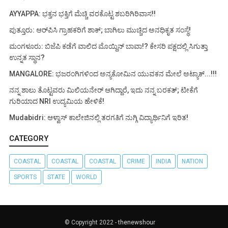
AYYAPPA: ಭಕ್ತನ ಭಕ್ತಿಗೆ ಮೆಚ್ಚಿ ವರಕೊಟ್ಟ ಶಬರಿಗಿರಿವಾಸ!!
ಪುತ್ತೂರು: ಆರ್‌ಪಿಸಿ ಗ್ರಾಹಕರಿಗೆ ಶಾಕ್; ಬಾಗಿಲು ಮುಚ್ಚಿದ ಅನಧಿಕೃತ ಸಂಸ್ಥೆ!
ಮಂಗಳೂರು: ಬಿಜೆಪಿ ಕಡೆಗೆ ವಾಲಿದ ಮೊಯ್ದಿನ್ ಬಾವಾ!? ಕೇಸರಿ ಪಕ್ಷದಲ್ಲಿ ಸಿಗುತ್ತಾ
ಉನ್ನತ ಸ್ಥಾನ?
MANGALORE: ಭಜರಂಗಿಗಳಿಂದ ಅನ್ಯಕೋಮಿನ ಯುವಕನ ಮೇಲೆ ಅಟ್ಯಾಕ್...!!!
ನನ್ನ ಶಾಲು ತೊಟ್ಟವರು ಮಿಲಿಯನೇರ್ ಆಗಿದ್ದಾರೆ, ಇದು ನನ್ನ ಬರಕತ್; ಟೀಕೆಗೆ
ಗುರಿಯಾದ NRI ಉದ್ಯಮಿಯ ಹೇಳಿಕೆ!
Mudabidri: ಆಳ್ವಾಸ್ ಕಾಲೇಜಿನಲ್ಲಿ ತರಗತಿಗೆ ನುಗ್ಗಿ ವಿದ್ಯಾರ್ಥಿನಿಗೆ ಇರಿತ!
CATEGORY
COASTAL
COASTAL
COASTAL
CRIME
INDIA
NATION
SPORTS
STATE
WORLD
© Copyright 2022 -
thenewshour