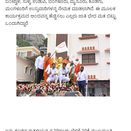
ಬಂಟ್ವಾಳ, ಸುಳ್ಯ, ಉಡುಪಿ, ಬೆಂಗಳೂರು, ಮೈಸೂರು, ಕೊಡಗು,
ಮಂಗಳೂರಿಗೆ ಉಸ್ತುವಾರಿಗಳನ್ನ ನೇಮಕ ಮಾಡಲಾಗಿದೆ. ಈ ಮೂಲಕ
ಕಾರ್ಯಕ್ರಮದ ಅಂದವನ್ನ ಹೆಚ್ಚಿಸಲು ಎಲ್ಲರು ಜಾತಿ ಭೇದ ಮತ ಬಿಟ್ಟು
ಒಂದಾಗಿದ್ದಾರೆ.
ಇನ್ನು ಕಂಚಿನ ಪುತ್ಥಳಿಯನ್ನ ನ.19ರಂದು ಬೆಳಿಗ್ಗೆ 10ಕ್ಕೆ ಮುಖ್ಯಮಂತ್ರಿ