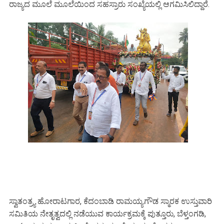
ರಾಜ್ಯದ ಮೂಲೆ ಮೂಲೆಯಿಂದ ಸಹಸ್ರಾರು ಸಂಖ್ಯೆಯಲ್ಲಿ ಆಗಮಿಸಿಲಿದ್ದಾರೆ.
ಸ್ವಾತಂತ್ರ‍್ಯ ಹೋರಾಟಗಾರ, ಕೆದಂಬಾಡಿ ರಾಮಯ್ಯಗೌಡ ಸ್ಮಾರಕ ಉಸ್ತುವಾರಿ
ಸಮಿತಿಯ ನೇತೃತ್ವದಲ್ಲಿ ನಡೆಯುವ ಕಾರ್ಯಕ್ರಮಕ್ಕೆ ಪುತ್ತೂರು, ಬೆಳ್ತಂಗಡಿ,