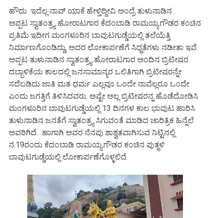
ಹೌದು ಇದೆಲ್ಲ ನಾವ್ ಯಾಕೆ ಹೇಳ್ತಿದ್ದೀವಿ ಅಂದ್ರೆ ತುಳುನಾಡಿನ
ಅಪ್ಪಟ ಸ್ವಾತಂತ್ರ‍್ಯ ಹೋರಾಟಗಾರ ಕೆದಂಬಾಡಿ ರಾಮಯ್ಯಗೌಡರ ಕಂಚಿನ
ಪ್ರತಿಮೆ ಇದೀಗ ಮಂಗಳೂರಿನ ಬಾವುಟಗುಡ್ಡೆಯಲ್ಲಿ ತಲೆಯೆತ್ತಿ
ನಿರ್ಮಾಣಗೊಂಡಿದ್ದು, ಅದರ ಲೋಕಾರ್ಪಣೆಗೆ ಸಿಧ್ಧತೆಗಳು ನಡೀತಾ ಇವೆ.
ಅಪ್ಪಟ ತುಳುನಾಡಿನ ಸ್ವಾತಂತ್ರ‍್ಯ ಹೋರಾಟಗಾರ ಅಂದಿನ ಬ್ರಿಟೀಷರ
ದಬ್ಬಾಳಿಕೆಯ ಕಾಲದಲ್ಲಿ ಜನಸಾಮಾನ್ಯರ ಒಲಿತಿಗಾಗಿ ಬ್ರಿಟೀಷರನ್ನೇ
ಸದೆಬಡಿದು ಜಾತಿ ಮತ ಧರ್ಮ ಎಲ್ಲವೂ ಒಂದೇ ನಾವೆಲ್ಲರೂ ಒಂದೇ
ಎಂದು ಜಗತ್ತಿಗೆ ತಿಳಿಸಿದವರು. ಅಷ್ಟೇ ಅಲ್ಲ ಬ್ರಿಟೀಷರನ್ನ ಹೊಡೆದೋಡಿಸಿ
ಮಂಗಳೂರಿನ ಬಾವುಟಗುಡ್ಡೆಯಲ್ಲಿ 13 ದಿನಗಳ ಕಾಲ ಭಾವುಟ ಹಾರಿಸಿ
ತುಳುನಾಡಿನ ಜನತೆಗೆ ಸ್ವಾತಂತ್ರ‍್ಯ ಸಿಗುವಂತೆ ಮಾಡಿದ ಚಾರಿತ್ರಿಕ ಹಿನ್ನೆಲೆ
ಅವರಿಗಿದೆ. ಹಾಗಾಗಿ ಅವರ ನೆನಪು ಶಾಶ್ವತವಾಗಿಸುವ ನಿಟ್ಟಿನಲ್ಲಿ
ನ.19ರಂದು ಕೆದಂಬಾಡಿ ರಾಮಯ್ಯಗೌಡರ ಕಂಚಿನ ಪುತ್ಥಳಿ
ಬಾವುಟಗುಡ್ಡೆಯಲ್ಲಿ ಲೋಕಾರ್ಪಣೆಗೊಳ್ಳಲಿದೆ.