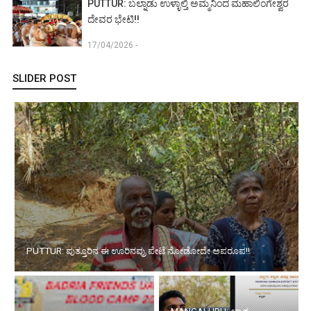
PUTTUR: ಬಲ್ನಾಡು ಉಳ್ಳಾಲ್ತಿ ಅಮ್ಮನಿಂದ ಮಹಾಲಿಂಗೇಶ್ವರ
ದೇವರ ಭೇಟಿ!!
17/04/2026 -
SLIDER POST
ದುಬೈ: ಬದ್ರಿಯಾ ಫ್ರೆಂಡ್ಸ್ ವತಿಯಿಂದ ಬೃಹತ್