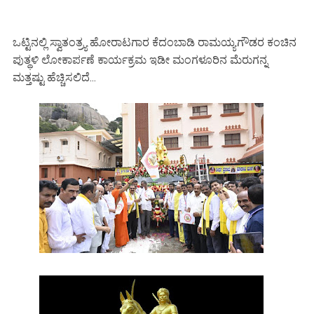
ಒಟ್ಟಿನಲ್ಲಿ ಸ್ವಾತಂತ್ರ‍್ಯ ಹೋರಾಟಗಾರ ಕೆದಂಬಾಡಿ ರಾಮಯ್ಯಗೌಡರ ಕಂಚಿನ
ಪುತ್ಥಳಿ ಲೋಕಾರ್ಪಣೆ ಕಾರ್ಯಕ್ರಮ ಇಡೀ ಮಂಗಳೂರಿನ ಮೆರುಗನ್ನ
ಮತ್ತಷ್ಟು ಹೆಚ್ಚಿಸಲಿದೆ...