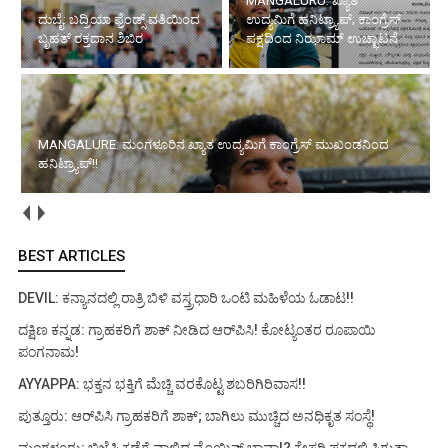
MANGALURU: ಖ್ಯಾತ
ರಕ್ತದಾನ ಶಿಬಿರ
ಉದ್ಯಮಿಗೆ ಹನಿಟ್ರ್ಯಾಪ್; ಕಾಂಗ್ರೆಸ್
ಪಕ್ಷದಿಂದ ನಿಝಾಮ್ ಉಚ್ಛಾಟನೆ
MANGALURE: ಮಂಗಳೂರಿನ ಖ್ಯಾತ ಉದ್ಯಮಿಗೆ ಕಾಂಗ್ರೆಸ್
ಮುಖಂಡನಿಂದ ಹನಿಟ್ರ್ಯಾಪ್!!
ಮೂಡುಬಿದಿರೆ: ಹೆದ್ದಾರಿ ಸಮಸ್ಯೆ ಹೇಳಲು ಹೋದವರಿಗೆ ಅವಮಾನ!? ಸಂಸದರ
ವಿರುದ್ಧ ಬಿಜೆಪಿ ಮಂಡಲ ಉಪಾಧ್ಯಕ್ಷನ ಆಕ್ರೋಶ!
BEST ARTICLES
DEVIL: ಕನ್ಯಾನದಲ್ಲಿ ರಾತ್ರಿ ಬಿಳಿ ವಸ್ತ್ರಧಾರಿ ಒಂಟಿ ಮಹಿಳೆಯ ಓಡಾಟ!!
ದಕ್ಷಿಣ ಕನ್ನಡ: ಗ್ರಾಹಕರಿಗೆ ಶಾಕ್ ನೀಡಿದ ಆರ್‌ಪಿಸಿ! ಕೋಟ್ಯಂತರ ರೂಪಾಯಿ
ಪಂಗನಾಮ!
AYYAPPA: ಭಕ್ತನ ಭಕ್ತಿಗೆ ಮೆಚ್ಚಿ ವರಕೊಟ್ಟ ಶಬರಿಗಿರಿವಾಸ!!
ಪುತ್ತೂರು: ಆರ್‌ಪಿಸಿ ಗ್ರಾಹಕರಿಗೆ ಶಾಕ್; ಬಾಗಿಲು ಮುಚ್ಚಿದ ಅನಧಿಕೃತ ಸಂಸ್ಥೆ!
ಮಂಗಳೂರು: ಬಿಜೆಪಿ ಕಡೆಗೆ ವಾಲಿದ ಮೊಯ್ದಿನ್ ಬಾವಾ!? ಕೇಸರಿ ಪಕ್ಷದಲ್ಲಿ ಸಿಗುತ್ತಾ