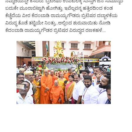
ನೆಮ್ಮದಿಯನ್ನೇ ಕಸಿದರು. ಬ್ರಿಟೀಷರ ಉಪಟಲಕ್ಕೆ ಸುಸ್ತಾಗಿ ಜನ ಸಾಮಾನ್ಯರ
ಬದುಕೇ ಮೂರಾಬಿಟ್ಟಾಗಿ ಹೋಗಿತ್ತು. ಇವೆಲ್ಲವನ್ನ ಹತ್ತಿರದಿಂದ ಕಂಡ
ಕೆಚ್ಚೆದೆಯ ವೀರ ಕೆದಂಬಾಡಿ ರಾಮಯ್ಯಗೌಡರು ಬ್ರಿಟಿಷರ ದಬ್ಬಾಳಿಕೆಯ
ವಿರುದ್ಧ ತೊಡೆ ತಟ್ಟಿಯೇ ನಿಂತ್ರು...ಅಲ್ಲಿಂದ ಶುರುವಾಯಿತು ನೋಡಿ
ಕೆದಂಬಾಡಿ ರಾಮಯ್ಯಗೌಡರ ಬ್ರಿಟಿಷರ ವಿರುದ್ಧದ ರಣಕಹಳೆ....