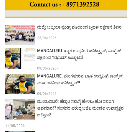
ದುಬೈ: ಬದ್ರಿಯಾ ಫ್ರೆಂಡ್ಸ್ ವತಿಯಿಂದ ಬೃಹತ್ ರಕ್ತದಾನ ಶಿಬಿರ
23/06/2026 -
MANGALURU: ಖ್ಯಾತ ಉದ್ಯಮಿಗೆ ಹನಿಟ್ರ್ಯಾಪ್; ಕಾಂಗ್ರೆಸ್
ಪಕ್ಷದಿಂದ ನಿಝಾಮ್ ಉಚ್ಛಾಟನೆ
09/06/2026 -
MANGALURE: ಮಂಗಳೂರಿನ ಖ್ಯಾತ ಉದ್ಯಮಿಗೆ ಕಾಂಗ್ರೆಸ್
ಮುಖಂಡನಿಂದ ಹನಿಟ್ರ್ಯಾಪ್!!
09/06/2026 -
ಮೂಡುಬಿದಿರೆ: ಹೆದ್ದಾರಿ ಸಮಸ್ಯೆ ಹೇಳಲು ಹೋದವರಿಗೆ
ಅವಮಾನ!? ಸಂಸದರ ವಿರುದ್ಧ ಬಿಜೆಪಿ ಮಂಡಲ ಉಪಾಧ್ಯಕ್ಷನ
ಆಕ್ರೋಶ!
14/05/2026 -