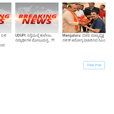
 ಬಳಿ‌
UDUPI: ರಸ್ತೆಯಲ್ಲೆ ಕಾಲೇಜು
Mangaluru: ಬಿಜೆಪಿ ರಾಜ್ಯಾಧ್ಯಕ್ಷ
ವಿದ್ಯಾರ್ಥಿಗಳ ಮೋಜುಮಸ್ತಿ...!!!
ನಳಿನ್ ಆರೋಗ್ಯ ವಿಚಾರಿಸಿದ ಸಿಎಂ
ಿಂದ
Older Post