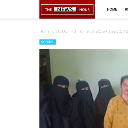
-->
HOME
ಕ
Home
›
COASTAL
›
PUTTUR: ಶಾಸಕ ಅಶೋಕ್ ರೈ ಅವರದ್ದು ಬಿಜೆಪಿ 
COASTAL