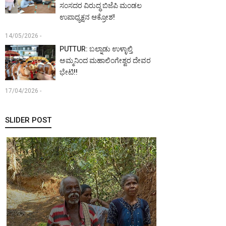
ಸಂಸದರ ವಿರುದ್ಧ ಬಿಜೆಪಿ ಮಂಡಲ
ಉಪಾಧ್ಯಕ್ಷನ ಆಕ್ರೋಶ!
14/05/2026 -
PUTTUR: ಬಲ್ನಾಡು ಉಳ್ಳಾಲ್ತಿ
ಅಮ್ಮನಿಂದ ಮಹಾಲಿಂಗೇಶ್ವರ ದೇವರ
ಭೇಟಿ!!
17/04/2026 -
SLIDER POST
MANGALURU:
ಖ್ಯಾತ