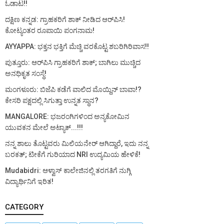
ಓಡಾಟ!!
ದಕ್ಷಿಣ ಕನ್ನಡ: ಗ್ರಾಹಕರಿಗೆ ಶಾಕ್ ನೀಡಿದ ಆರ್‌ಪಿಸಿ!
ಕೋಟ್ಯಂತರ ರೂಪಾಯಿ ಪಂಗನಾಮ!
AYYAPPA: ಭಕ್ತನ ಭಕ್ತಿಗೆ ಮೆಚ್ಚಿ ವರಕೊಟ್ಟ ಶಬರಿಗಿರಿವಾಸ!!
ಪುತ್ತೂರು: ಆರ್‌ಪಿಸಿ ಗ್ರಾಹಕರಿಗೆ ಶಾಕ್; ಬಾಗಿಲು ಮುಚ್ಚಿದ
ಅನಧಿಕೃತ ಸಂಸ್ಥೆ!
ಮಂಗಳೂರು: ಬಿಜೆಪಿ ಕಡೆಗೆ ವಾಲಿದ ಮೊಯ್ದಿನ್ ಬಾವಾ!?
ಕೇಸರಿ ಪಕ್ಷದಲ್ಲಿ ಸಿಗುತ್ತಾ ಉನ್ನತ ಸ್ಥಾನ?
MANGALORE: ಭಜರಂಗಿಗಳಿಂದ ಅನ್ಯಕೋಮಿನ
ಯುವಕನ ಮೇಲೆ ಅಟ್ಯಾಕ್...!!!
ನನ್ನ ಶಾಲು ತೊಟ್ಟವರು ಮಿಲಿಯನೇರ್ ಆಗಿದ್ದಾರೆ, ಇದು ನನ್ನ
ಬರಕತ್; ಟೀಕೆಗೆ ಗುರಿಯಾದ NRI ಉದ್ಯಮಿಯ ಹೇಳಿಕೆ!
Mudabidri: ಆಳ್ವಾಸ್ ಕಾಲೇಜಿನಲ್ಲಿ ತರಗತಿಗೆ ನುಗ್ಗಿ
ವಿದ್ಯಾರ್ಥಿನಿಗೆ ಇರಿತ!
CATEGORY