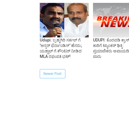
Udupi: ಬ್ರಹ್ಮಗಿರಿ ಸರ್ಕಲ್ ಗೆ
UDUPI: ಕೊರವಡಿ ಕ್ರಾಸ್
'ಆಸ್ಕರ್ ಫೆರ್ನಾಂಡಿಸ್' ಹೆಸರು;
ಕಾರಿಗೆ ಟ್ಯಾಂಕರ್ ಢಿಕ್ಕಿ:
ಯಶ್ಪಾಲ್ ಗೆ ಕೌಂಟರ್ ನೀಡಿದ
ಪ್ರಯಾಣಿಕರು ಅಪಾಯದ
MLA ರಘುಪತಿ ಭಟ್!
ಪಾರು
Newer Post