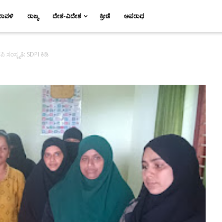
ರಾವಳಿ
ರಾಜ್ಯ
ದೇಶ-ವಿದೇಶ
ಕ್ರೀಡೆ
ಅಪರಾಧ
ಸಂಸ್ಕೃತಿ: SDPI ಕಿಡಿ