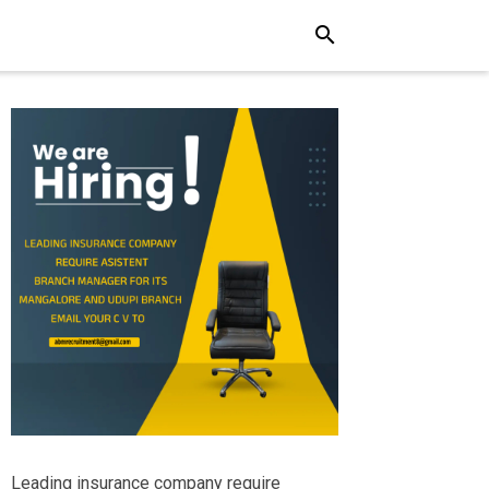
search
Leading insurance company require