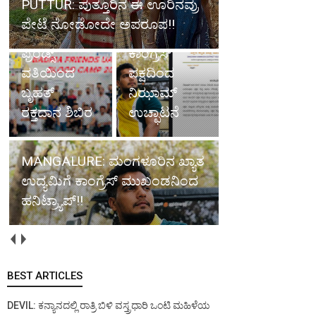
PUTTUR: ಪುತ್ತೂರಿನ ಈ ಊರಿನವ್ರು
ಉದ್ಯಮಿಗೆ
ಪೇಟೆ ನೋಡೋದೇ ಅಪರೂಪ!!
ದುಬೈ: ಬದ್ರಿಯಾ
ಹನಿಟ್ರ್ಯಾಪ್;
ಫ್ರೆಂಡ್ಸ್
ಕಾಂಗ್ರೆಸ್
ವತಿಯಿಂದ
ಪಕ್ಷದಿಂದ
ಬೃಹತ್
ನಿಝಾಮ್
ರಕ್ತದಾನ ಶಿಬಿರ
ಉಚ್ಛಾಟನೆ
MANGALURE: ಮಂಗಳೂರಿನ ಖ್ಯಾತ
ಉದ್ಯಮಿಗೆ ಕಾಂಗ್ರೆಸ್ ಮುಖಂಡನಿಂದ
ಹನಿಟ್ರ್ಯಾಪ್!!
BEST ARTICLES
DEVIL: ಕನ್ಯಾನದಲ್ಲಿ ರಾತ್ರಿ ಬಿಳಿ ವಸ್ತ್ರಧಾರಿ ಒಂಟಿ ಮಹಿಳೆಯ