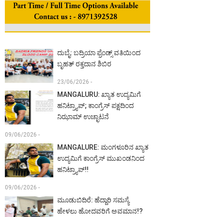
ದುಬೈ: ಬದ್ರಿಯಾ ಫ್ರೆಂಡ್ಸ್ ವತಿಯಿಂದ
ಬೃಹತ್ ರಕ್ತದಾನ ಶಿಬಿರ
23/06/2026 -
MANGALURU: ಖ್ಯಾತ ಉದ್ಯಮಿಗೆ
ಹನಿಟ್ರ್ಯಾಪ್; ಕಾಂಗ್ರೆಸ್ ಪಕ್ಷದಿಂದ
ನಿಝಾಮ್ ಉಚ್ಛಾಟನೆ
09/06/2026 -
MANGALURE: ಮಂಗಳೂರಿನ ಖ್ಯಾತ
ಉದ್ಯಮಿಗೆ ಕಾಂಗ್ರೆಸ್ ಮುಖಂಡನಿಂದ
ಹನಿಟ್ರ್ಯಾಪ್!!
09/06/2026 -
ಮೂಡುಬಿದಿರೆ: ಹೆದ್ದಾರಿ ಸಮಸ್ಯೆ
ಹೇಳಲು ಹೋದವರಿಗೆ ಅವಮಾನ!?