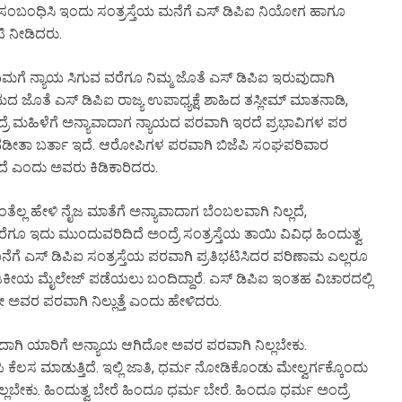
ಕ್ಕೆ ಸಂಬಂಧಿಸಿ ಇಂದು ಸಂತ್ರಸ್ತೆಯ ಮನೆಗೆ ಎಸ್ ಡಿಪಿಐ ನಿಯೋಗ ಹಾಗೂ
 ನೀಡಿದರು.
ಿಮಗೆ ನ್ಯಾಯ ಸಿಗುವ ವರೆಗೂ ನಿಮ್ಮ ಜೊತೆ ಎಸ್ ಡಿಪಿಐ ಇರುವುದಾಗಿ
ದ ಜೊತೆ ಎಸ್ ಡಿಪಿಐ ರಾಜ್ಯ ಉಪಾಧ್ಯಕ್ಷೆ ಶಾಹಿದ ತಸ್ಲೀಮ್ ಮಾತನಾಡಿ,
್ರೆ ಮಹಿಳೆಗೆ ಅನ್ಯಾವಾದಾಗ ನ್ಯಾಯದ ಪರವಾಗಿ ಇರದೆ ಪ್ರಭಾವಿಗಳ ಪರ
ಡೀತಾ ಬರ್ತಾ ಇದೆ. ಆರೋಪಿಗಳ ಪರವಾಗಿ ಬಿಜೆಪಿ ಸಂಘಪರಿವಾರ
ದೆ ಎಂದು ಅವರು ಕಿಡಿಕಾರಿದರು.
್ಲ ಹೇಳಿ ನೈಜ ಮಾತೆಗೆ ಅನ್ಯಾವಾದಾಗ ಬೆಂಬಲವಾಗಿ ನಿಲ್ಲದೆ,
ವರೆಗೂ ಇದು ಮುಂದುವರಿದಿದೆ ಅಂದ್ರೆ ಸಂತ್ರಸ್ತೆಯ ತಾಯಿ ವಿವಿಧ ಹಿಂದುತ್ವ
ೆಗೆ ಎಸ್ ಡಿಪಿಐ ಸಂತ್ರಸ್ತೆಯ ಪರವಾಗಿ ಪ್ರತಿಭಟಿಸಿದರ ಪರಿಣಾಮ ಎಲ್ಲರೂ
್ನ ರಾಜಕೀಯ ಮೈಲೇಜ್ ಪಡೆಯಲು ಬಂದಿದ್ದಾರೆ. ಎಸ್ ಡಿಪಿಐ ಇಂತಹ ವಿಚಾರದಲ್ಲಿ
ಅವರ ಪರವಾಗಿ ನಿಲ್ಲುತ್ತೆ ಎಂದು ಹೇಳಿದರು.
ಗಿ ಯಾರಿಗೆ ಅನ್ಯಾಯ ಆಗಿದೋ ಅವರ ಪರವಾಗಿ ನಿಲ್ಲಬೇಕು.
ೆಪಿ ಕೆಲಸ ಮಾಡುತ್ತಿದೆ. ಇಲ್ಲಿ ಜಾತಿ, ಧರ್ಮ ನೋಡಿಕೊಂಡು ಮೇಲ್ವರ್ಗಕ್ಕೊಂದು
ಲ್ಲಬೇಕು. ಹಿಂದುತ್ವ ಬೇರೆ ಹಿಂದೂ ಧರ್ಮ ಬೇರೆ. ಹಿಂದೂ ಧರ್ಮ ಅಂದ್ರೆ