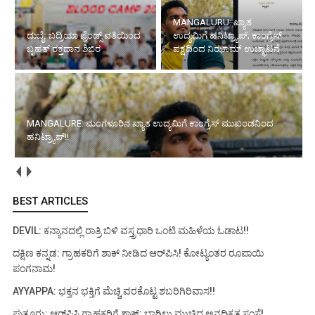
MANGALURU: ಖ್ಯಾತ
ದುಬೈ: ಬದ್ರಿಯಾ ಫ್ರೆಂಡ್ಸ್ ವತಿಯಿಂದ
ಉದ್ಯಮಿಗೆ ಹನಿಟ್ರ್ಯಾಪ್; ಕಾಂಗ್ರೆಸ್
ಬೃಹತ್ ರಕ್ತದಾನ ಶಿಬಿರ
ಪಕ್ಷದಿಂದ ನಿಝಾಮ್ ಉಚ್ಛಾಟನೆ
MANGALURE: ಮಂಗಳೂರಿನ ಖ್ಯಾತ ಉದ್ಯಮಿಗೆ ಕಾಂಗ್ರೆಸ್ ಮುಖಂಡನಿಂದ
ಹನಿಟ್ರ್ಯಾಪ್!!
BEST ARTICLES
DEVIL: ಕನ್ಯಾನದಲ್ಲಿ ರಾತ್ರಿ ಬಿಳಿ ವಸ್ತ್ರಧಾರಿ ಒಂಟಿ ಮಹಿಳೆಯ ಓಡಾಟ!!
ದಕ್ಷಿಣ ಕನ್ನಡ: ಗ್ರಾಹಕರಿಗೆ ಶಾಕ್ ನೀಡಿದ ಆರ್‌ಪಿಸಿ! ಕೋಟ್ಯಂತರ ರೂಪಾಯಿ
ಪಂಗನಾಮ!
AYYAPPA: ಭಕ್ತನ ಭಕ್ತಿಗೆ ಮೆಚ್ಚಿ ವರಕೊಟ್ಟ ಶಬರಿಗಿರಿವಾಸ!!
ಪುತ್ತೂರು: ಆರ್‌ಪಿಸಿ ಗ್ರಾಹಕರಿಗೆ ಶಾಕ್; ಬಾಗಿಲು ಮುಚ್ಚಿದ ಅನಧಿಕೃತ ಸಂಸ್ಥೆ!