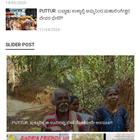
14/05/2026 -
PUTTUR: ಬಲ್ನಾಡು ಉಳ್ಳಾಲ್ತಿ ಅಮ್ಮನಿಂದ ಮಹಾಲಿಂಗೇಶ್ವರ
ದೇವರ ಭೇಟಿ!!
17/04/2026 -
SLIDER POST
PUTTUR: ಪುತ್ತೂರಿನ ಈ ಊರಿನವ್ರು ಪೇಟೆ ನೋಡೋದೇ ಅಪರೂಪ!!