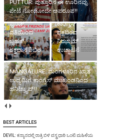
PUTTUR: ಪುತ್ತೂರಿನ ಈ ಊರಿನವ್ರು
ಉದ್ಯಮಿಗೆ
ಪೇಟೆ ನೋಡೋದೇ ಅಪರೂಪ!!
ದುಬೈ: ಬದ್ರಿಯಾ
ಹನಿಟ್ರ್ಯಾಪ್;
ಫ್ರೆಂಡ್ಸ್
ಕಾಂಗ್ರೆಸ್
ವತಿಯಿಂದ
ಪಕ್ಷದಿಂದ
ಬೃಹತ್
ನಿಝಾಮ್
ರಕ್ತದಾನ ಶಿಬಿರ
ಉಚ್ಛಾಟನೆ
MANGALURE: ಮಂಗಳೂರಿನ ಖ್ಯಾತ
ಉದ್ಯಮಿಗೆ ಕಾಂಗ್ರೆಸ್ ಮುಖಂಡನಿಂದ
ಹನಿಟ್ರ್ಯಾಪ್!!
BEST ARTICLES
DEVIL: ಕನ್ಯಾನದಲ್ಲಿ ರಾತ್ರಿ ಬಿಳಿ ವಸ್ತ್ರಧಾರಿ ಒಂಟಿ ಮಹಿಳೆಯ