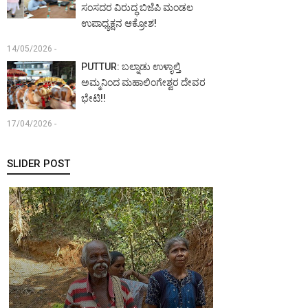
ಸಂಸದರ ವಿರುದ್ಧ ಬಿಜೆಪಿ ಮಂಡಲ
ಉಪಾಧ್ಯಕ್ಷನ ಆಕ್ರೋಶ!
14/05/2026 -
PUTTUR: ಬಲ್ನಾಡು ಉಳ್ಳಾಲ್ತಿ
ಅಮ್ಮನಿಂದ ಮಹಾಲಿಂಗೇಶ್ವರ ದೇವರ
ಭೇಟಿ!!
17/04/2026 -
SLIDER POST
MANGALURU:
ಖ್ಯಾತ