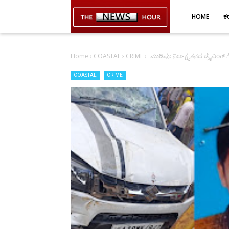
-->
HOME
ಕ
Home
›
COASTAL
›
CRIME
›
ಮುಡಿಪು: ನಿರ್ಲಕ್ಷ್ಯತನದ ಡ್ರೈವಿಂಗ
COASTAL
CRIME