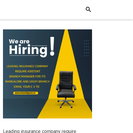
search
Leading insurance company require