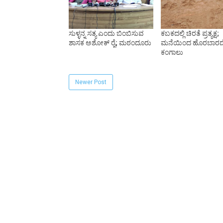
ಸುಳ್ಳನ್ನ ಸತ್ಯ ಎಂದು ಬಿಂಬಿಸುವ
ಕಬಕದಲ್ಲಿ ಚಿರತೆ ಪ್ರತ್ಯಕ್ಷ;
ಶಾಸಕ ಅಶೋಕ್ ರೈ; ಮಠಂದೂರು
ಮನೆಯಿಂದ ಹೊರಬಾರದ
ಕಂಗಾಲು
Newer Post