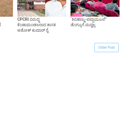
CPCRI ವಿರುದ್ಧ
`ಕಿವಿಹಣ್ಣು-ಪಪ್ಪಾಯಎಲೆ'
ೆ
ಕೆಂಡಾಮಂಡಲರಾದ ಶಾಸಕ
ಡೆಂಗ್ಯೂಗೆ ಮದ್ದಲ್ಲ
ಅಶೋಕ್ ಕುಮಾರ್ ರೈ
Older Post