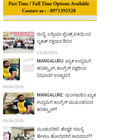
ದುಬೈ: ಬದ್ರಿಯಾ ಫ್ರೆಂಡ್ಸ್ ವತಿಯಿಂದ
ಬೃಹತ್ ರಕ್ತದಾನ ಶಿಬಿರ
23/06/2026 -
MANGALURU: ಖ್ಯಾತ ಉದ್ಯಮಿಗೆ
ಹನಿಟ್ರ್ಯಾಪ್; ಕಾಂಗ್ರೆಸ್ ಪಕ್ಷದಿಂದ
ನಿಝಾಮ್ ಉಚ್ಛಾಟನೆ
09/06/2026 -
MANGALURE: ಮಂಗಳೂರಿನ ಖ್ಯಾತ
ಉದ್ಯಮಿಗೆ ಕಾಂಗ್ರೆಸ್ ಮುಖಂಡನಿಂದ
ಹನಿಟ್ರ್ಯಾಪ್!!
09/06/2026 -
ಮೂಡುಬಿದಿರೆ: ಹೆದ್ದಾರಿ ಸಮಸ್ಯೆ
ಹೇಳಲು ಹೋದವರಿಗೆ ಅವಮಾನ!?