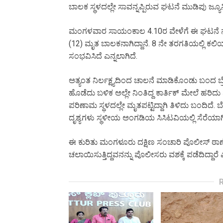
ಬಾಲಕ ಸ್ಥಳದಲ್ಲೇ ಸಾವನ್ನಪ್ಪಿರುವ ಘಟನೆ ಮುಡಿಪು ಜ್ಯ
ಮಂಗಳವಾರ ಸಾಯಂಕಾಲ 4.10ರ ವೇಳೆಗೆ ಈ ಘಟನೆ ನಡೆದಿದ್
(12) ಮೃತ ಬಾಲಕನಾಗಿದ್ದಾನೆ. 8 ನೇ ತರಗತಿಯಲ್ಲಿ ಕಲಿ
ಸಂಭವಿಸಿದೆ ಎನ್ನಲಾಗಿದೆ.
ಅತ್ಯಂತ ನಿರ್ಲಕ್ಷ್ಯದಿಂದ ಚಾಲನೆ ಮಾಡಿಕೊಂಡು ಬಂದ ಬ್ರ
ಹೊಡೆದು ಬಳಿಕ ಅಲ್ಲೇ ನಿಂತಿದ್ದ ಕಾರ್ತಿಕ್ ಮೇಲೆ ಹರ
ಪರಿಣಾಮ ಸ್ಥಳದಲ್ಲೇ ಮೃತಪಟ್ಟಿದ್ದಾಗಿ ತಿಳಿದು ಬಂದಿದೆ
ದೃಶ್ಯಗಳು ಸ್ಥಳೀಯ ಅಂಗಡಿಯ ಸಿಸಿಟವಿಯಲ್ಲಿ ಸೆರೆಯಾಗ
ಈ ಕುರಿತು ಮಂಗಳೂರು ದಕ್ಷಿಣ ಸಂಚಾರಿ ಪೊಲೀಸ್ ಠಾಣೆಯ
ಚಲಾಯಿಸುತ್ತಿದ್ದವನನ್ನು ಪೊಲೀಸರು ವಶಕ್ಕೆ ಪಡೆದಿದ್ದಾರೆ 