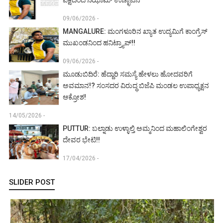
09/06/2026 -
MANGALURE: ಮಂಗಳೂರಿನ ಖ್ಯಾತ ಉದ್ಯಮಿಗೆ ಕಾಂಗ್ರೆಸ್
ಮುಖಂಡನಿಂದ ಹನಿಟ್ರ್ಯಾಪ್!!
09/06/2026 -
ಮೂಡುಬಿದಿರೆ: ಹೆದ್ದಾರಿ ಸಮಸ್ಯೆ ಹೇಳಲು ಹೋದವರಿಗೆ
ಅವಮಾನ!? ಸಂಸದರ ವಿರುದ್ಧ ಬಿಜೆಪಿ ಮಂಡಲ ಉಪಾಧ್ಯಕ್ಷನ
ಆಕ್ರೋಶ!
14/05/2026 -
PUTTUR: ಬಲ್ನಾಡು ಉಳ್ಳಾಲ್ತಿ ಅಮ್ಮನಿಂದ ಮಹಾಲಿಂಗೇಶ್ವರ
ದೇವರ ಭೇಟಿ!!
17/04/2026 -
SLIDER POST