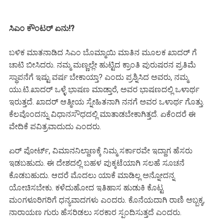
ಸಿಎಂ ಕೌಂಟರ್ ಏನು!?
ಬಳಿಕ ಮಾತನಾಡಿದ ಸಿಎಂ ಬೊಮ್ಮಾಯಿ ಮಾತಿನ ಮೂಲಕ ಖಾದರ್ ಗೆ
ಚಾಟಿ ಬೀಸಿದರು. ನಮ್ಮ ಮಣ್ಣಲ್ಲೇ ಹುಟ್ಟಿದ ಕ್ರಾಂತಿ ಪುರುಷರನ ಪ್ರತಿಮೆ
ಸ್ಥಾಪನೆಗೆ ಇಷ್ಟು ವರ್ಷ ಬೇಕಾಯ್ತಾ? ಎಂದು ಪ್ರಶ್ನಿಸಿದ ಅವರು, ನಮ್ಮ
ಯು.ಟಿ.ಖಾದರ್ ಒಳ್ಳೆ ಭಾಷಣ ಮಾಡ್ತಾರೆ, ಅವರ ಭಾಷಣದಲ್ಲಿ ಒಳಾರ್ಥ
ಇರುತ್ತದೆ. ಖಾದರ್ ಆತ್ಮೀಯ ಸ್ನೇಹಿತನಾಗಿ ನನಗೆ ಅವರ ಒಳಾರ್ಥ ಗೊತ್ತು‌.
ಕೆಲವೊಂದನ್ನು ವಿಧಾನಸೌಧದಲ್ಲಿ ಮಾತಾಡಬೇಕಾಗಿತ್ತದೆ. ಏಕೆಂದರೆ ಈ
ವೇದಿಕೆ ಪವಿತ್ರವಾದುದು ಎಂದರು.
ಏರ್ ಪೋರ್ಟ್, ವಿಮಾನನಿಲ್ದಾಣಕ್ಕೆ ನಿಮ್ಮ ಸರ್ಕಾರವೇ ಇದ್ದಾಗ ಹೆಸರು
ಇಡಬಹುದು. ಈ ದೇಶದಲ್ಲಿ ಬಹಳ ಪುಕ್ಕಟೆಯಾಗಿ ಸಲಹೆ ಸೂಚನೆ
ಕೊಡಬಹುದು. ಆದರೆ ಮೊದಲು ಯಾಕೆ ಮಾಡಿಲ್ಲ ಅನ್ನೋದನ್ನ
ಯೋಚಿಸಬೇಕು. ಕಳೆದುಹೋದ ಇತಿಹಾಸ ಹುಡುಕಿ ಕೊಟ್ಟ
ಮಂಗಳೂರಿಗರಿಗೆ ಧನ್ಯವಾದಗಳು ಎಂದರು. ಕೊನೆಯದಾಗಿ ರಾಣಿ ಅಬ್ಬಕ್ಕ,
ನಾರಾಯಣ ಗುರು ಹೆಸರಿಡಲು ಸರಕಾರ ಸ್ಪಂದಿಸುತ್ತದೆ ಎಂದರು.