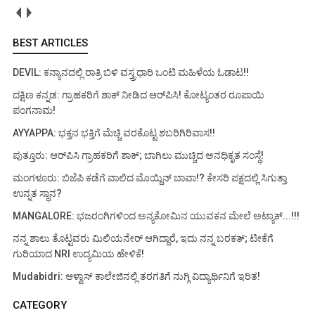
BEST ARTICLES
DEVIL: ಕನ್ಯಾನದಲ್ಲಿ ರಾತ್ರಿ ಬಿಳಿ ವಸ್ತ್ರಧಾರಿ ಒಂಟಿ ಮಹಿಳೆಯ ಓಡಾಟ!!
ದಕ್ಷಿಣ ಕನ್ನಡ: ಗ್ರಾಹಕರಿಗೆ ಶಾಕ್ ನೀಡಿದ ಆರ್‌ಪಿಸಿ! ಕೋಟ್ಯಂತರ ರೂಪಾಯಿ
ಪಂಗನಾಮ!
AYYAPPA: ಭಕ್ತನ ಭಕ್ತಿಗೆ ಮೆಚ್ಚಿ ವರಕೊಟ್ಟ ಶಬರಿಗಿರಿವಾಸ!!
ಪುತ್ತೂರು: ಆರ್‌ಪಿಸಿ ಗ್ರಾಹಕರಿಗೆ ಶಾಕ್; ಬಾಗಿಲು ಮುಚ್ಚಿದ ಅನಧಿಕೃತ ಸಂಸ್ಥೆ!
ಮಂಗಳೂರು: ಬಿಜೆಪಿ ಕಡೆಗೆ ವಾಲಿದ ಮೊಯ್ದಿನ್ ಬಾವಾ!? ಕೇಸರಿ ಪಕ್ಷದಲ್ಲಿ ಸಿಗುತ್ತಾ
ಉನ್ನತ ಸ್ಥಾನ?
MANGALORE: ಭಜರಂಗಿಗಳಿಂದ ಅನ್ಯಕೋಮಿನ ಯುವಕನ ಮೇಲೆ ಅಟ್ಯಾಕ್...!!!
ನನ್ನ ಶಾಲು ತೊಟ್ಟವರು ಮಿಲಿಯನೇರ್ ಆಗಿದ್ದಾರೆ, ಇದು ನನ್ನ ಬರಕತ್; ಟೀಕೆಗೆ
ಗುರಿಯಾದ NRI ಉದ್ಯಮಿಯ ಹೇಳಿಕೆ!
Mudabidri: ಆಳ್ವಾಸ್ ಕಾಲೇಜಿನಲ್ಲಿ ತರಗತಿಗೆ ನುಗ್ಗಿ ವಿದ್ಯಾರ್ಥಿನಿಗೆ ಇರಿತ!
CATEGORY