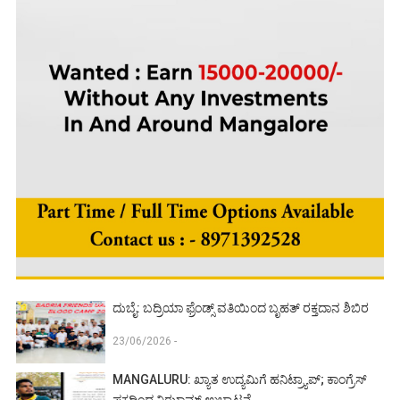
ದುಬೈ: ಬದ್ರಿಯಾ ಫ್ರೆಂಡ್ಸ್ ವತಿಯಿಂದ ಬೃಹತ್ ರಕ್ತದಾನ ಶಿಬಿರ
23/06/2026 -
MANGALURU: ಖ್ಯಾತ ಉದ್ಯಮಿಗೆ ಹನಿಟ್ರ್ಯಾಪ್; ಕಾಂಗ್ರೆಸ್
ಪಕ್ಷದಿಂದ ನಿಝಾಮ್ ಉಚ್ಛಾಟನೆ