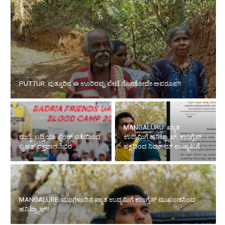
PUTTUR: ಪುತ್ತೂರಿನ ಈ ಊರಿನವ್ರು ಪೇಟೆ ನೋಡೋದೇ ಅಪರೂಪ!!
MANGALURU: ಖ್ಯಾತ
ದುಬೈ: ಬದ್ರಿಯಾ ಫ್ರೆಂಡ್ಸ್ ವತಿಯಿಂದ
ಉದ್ಯಮಿಗೆ ಹನಿಟ್ರ್ಯಾಪ್; ಕಾಂಗ್ರೆಸ್
ಬೃಹತ್ ರಕ್ತದಾನ ಶಿಬಿರ
ಪಕ್ಷದಿಂದ ನಿಝಾಮ್ ಉಚ್ಛಾಟನೆ
MANGALURE: ಮಂಗಳೂರಿನ ಖ್ಯಾತ ಉದ್ಯಮಿಗೆ ಕಾಂಗ್ರೆಸ್ ಮುಖಂಡನಿಂದ
ಹನಿಟ್ರ್ಯಾಪ್!!